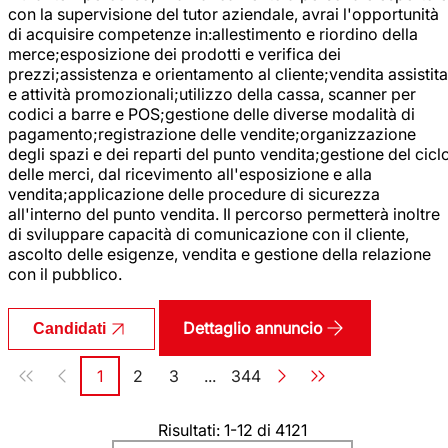
con la supervisione del tutor aziendale, avrai l'opportunità
di acquisire competenze in:allestimento e riordino della
merce;esposizione dei prodotti e verifica dei
prezzi;assistenza e orientamento al cliente;vendita assistita
e attività promozionali;utilizzo della cassa, scanner per
codici a barre e POS;gestione delle diverse modalità di
pagamento;registrazione delle vendite;organizzazione
degli spazi e dei reparti del punto vendita;gestione del cicl
delle merci, dal ricevimento all'esposizione e alla
vendita;applicazione delle procedure di sicurezza
all'interno del punto vendita. Il percorso permetterà inoltre
di sviluppare capacità di comunicazione con il cliente,
ascolto delle esigenze, vendita e gestione della relazione
con il pubblico.
Dettaglio annuncio
Candidati
Paginazione
1
2
3
...
344
Pagina
Pagina
Pagina
Pagina
Risultati: 1-12 di 4121