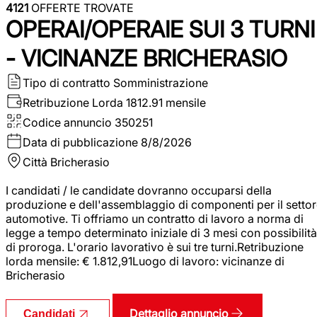
4121
OFFERTE TROVATE
OPERAI/OPERAIE SUI 3 TURNI
- VICINANZE BRICHERASIO
Tipo di contratto
Somministrazione
Retribuzione Lorda
1812.91 mensile
Codice annuncio
350251
Data di pubblicazione
8/8/2026
Città
Bricherasio
I candidati / le candidate dovranno occuparsi della
produzione e dell'assemblaggio di componenti per il setto
automotive. Ti offriamo un contratto di lavoro a norma di
legge a tempo determinato iniziale di 3 mesi con possibilità
di proroga. L'orario lavorativo è sui tre turni.Retribuzione
lorda mensile: € 1.812,91Luogo di lavoro: vicinanze di
Bricherasio
Dettaglio annuncio
Candidati