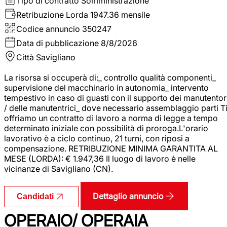
Tipo di contratto
Somministrazione
Retribuzione Lorda
1947.36 mensile
Codice annuncio
350247
Data di pubblicazione
8/8/2026
Città
Savigliano
La risorsa si occuperà di:_ controllo qualità componenti_
supervisione del macchinario in autonomia_ intervento
tempestivo in caso di guasti con il supporto dei manutentor
/ delle manutentrici_ dove necessario assemblaggio parti T
offriamo un contratto di lavoro a norma di legge a tempo
determinato iniziale con possibilità di proroga.L'orario
lavorativo è a ciclo continuo, 21 turni, con riposi a
compensazione. RETRIBUZIONE MINIMA GARANTITA AL
MESE (LORDA): € 1.947,36 Il luogo di lavoro è nelle
vicinanze di Savigliano (CN).
Dettaglio annuncio
Candidati
OPERAIO/ OPERAIA