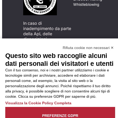
Whistleblowing
In caso di
inadempimento da parte
della ApL delle
disposizioni
del Codice di Condotta, è
Rifiuta cookie non necessari ✕
possibile presentare un
Questo sito web raccoglie alcuni
reclamo
all’Organismo di
dati personali dei visitatori e utenti
Monitoraggio utilizzando
Con il tuo consenso, noi e i nostri partner utilizziamo i cookie e
una delle modalità
tecnologie simili per archiviare, accedere ed elaborare i dati
descritte al seguente
personali come, ad esempio, la visita al sito web o la
indirizzo web
personalizzazione degli annunci. Poiché rispettiamo il tuo diritto
https://odm-
alla privacy, è possibile scegliere di non consentire alcuni tipi di
agenzielavoro.it/reclami/
.
cookie. Clicca su preferenze GDPR per saperne di più.
Visualizza la Cookie Policy Completa
PREFERENZE GDPR