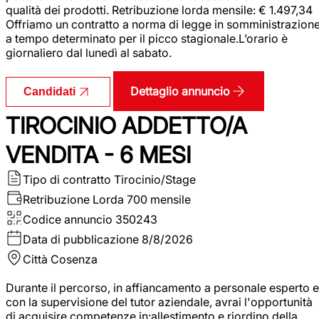
qualità dei prodotti. Retribuzione lorda mensile: € 1.497,34
Offriamo un contratto a norma di legge in somministrazion
a tempo determinato per il picco stagionale.L’orario è
giornaliero dal lunedì al sabato.
Dettaglio annuncio
Candidati
TIROCINIO ADDETTO/A
VENDITA - 6 MESI
Tipo di contratto
Tirocinio/Stage
Retribuzione Lorda
700 mensile
Codice annuncio
350243
Data di pubblicazione
8/8/2026
Città
Cosenza
Durante il percorso, in affiancamento a personale esperto e
con la supervisione del tutor aziendale, avrai l'opportunità
di acquisire competenze in:allestimento e riordino della