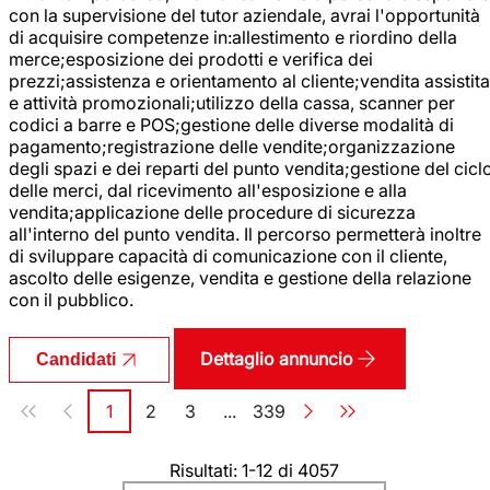
con la supervisione del tutor aziendale, avrai l'opportunità
di acquisire competenze in:allestimento e riordino della
merce;esposizione dei prodotti e verifica dei
prezzi;assistenza e orientamento al cliente;vendita assistita
e attività promozionali;utilizzo della cassa, scanner per
codici a barre e POS;gestione delle diverse modalità di
pagamento;registrazione delle vendite;organizzazione
degli spazi e dei reparti del punto vendita;gestione del cicl
delle merci, dal ricevimento all'esposizione e alla
vendita;applicazione delle procedure di sicurezza
all'interno del punto vendita. Il percorso permetterà inoltre
di sviluppare capacità di comunicazione con il cliente,
ascolto delle esigenze, vendita e gestione della relazione
con il pubblico.
Dettaglio annuncio
Candidati
Paginazione
1
2
3
...
339
Pagina
Pagina
Pagina
Pagina
Risultati: 1-12 di 4057