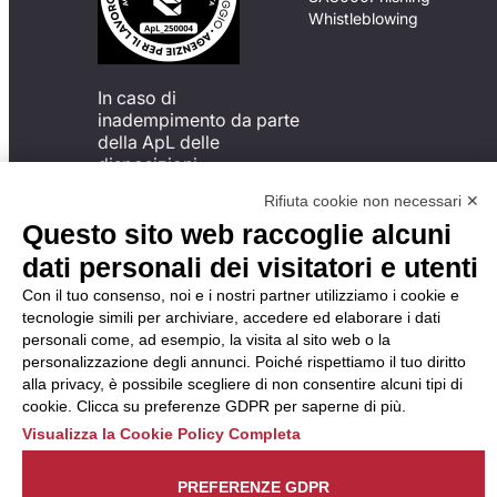
Whistleblowing
In caso di
inadempimento da parte
della ApL delle
disposizioni
del Codice di Condotta, è
Rifiuta cookie non necessari ✕
possibile presentare un
Questo sito web raccoglie alcuni
reclamo
all’Organismo di
dati personali dei visitatori e utenti
Monitoraggio utilizzando
Con il tuo consenso, noi e i nostri partner utilizziamo i cookie e
una delle modalità
tecnologie simili per archiviare, accedere ed elaborare i dati
descritte al seguente
personali come, ad esempio, la visita al sito web o la
indirizzo web
personalizzazione degli annunci. Poiché rispettiamo il tuo diritto
https://odm-
alla privacy, è possibile scegliere di non consentire alcuni tipi di
agenzielavoro.it/reclami/
.
cookie. Clicca su preferenze GDPR per saperne di più.
Visualizza la Cookie Policy Completa
PREFERENZE GDPR