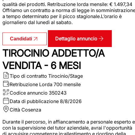
qualità dei prodotti. Retribuzione lorda mensile: € 1.497,34
Offriamo un contratto a norma di legge in somministrazion
a tempo determinato per il picco stagionale.L’orario è
giornaliero dal lunedì al sabato.
Dettaglio annuncio
Candidati
TIROCINIO ADDETTO/A
VENDITA - 6 MESI
Tipo di contratto
Tirocinio/Stage
Retribuzione Lorda
700 mensile
Codice annuncio
350243
Data di pubblicazione
8/8/2026
Città
Cosenza
Durante il percorso, in affiancamento a personale esperto e
con la supervisione del tutor aziendale, avrai l'opportunità
di acquisire competenze in:allestimento e riordino della