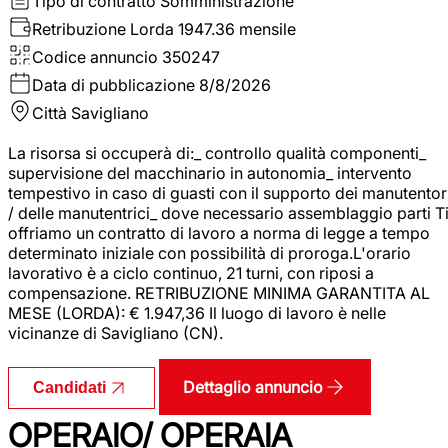
Tipo di contratto
Somministrazione
Retribuzione Lorda
1947.36 mensile
Codice annuncio
350247
Data di pubblicazione
8/8/2026
Città
Savigliano
La risorsa si occuperà di:_ controllo qualità componenti_
supervisione del macchinario in autonomia_ intervento
tempestivo in caso di guasti con il supporto dei manutentor
/ delle manutentrici_ dove necessario assemblaggio parti T
offriamo un contratto di lavoro a norma di legge a tempo
determinato iniziale con possibilità di proroga.L'orario
lavorativo è a ciclo continuo, 21 turni, con riposi a
compensazione. RETRIBUZIONE MINIMA GARANTITA AL
MESE (LORDA): € 1.947,36 Il luogo di lavoro è nelle
vicinanze di Savigliano (CN).
Dettaglio annuncio
Candidati
OPERAIO/ OPERAIA