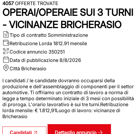
4057
OFFERTE TROVATE
OPERAI/OPERAIE SUI 3 TURNI
- VICINANZE BRICHERASIO
Tipo di contratto
Somministrazione
Retribuzione Lorda
1812.91 mensile
Codice annuncio
350251
Data di pubblicazione
8/8/2026
Città
Bricherasio
I candidati / le candidate dovranno occuparsi della
produzione e dell'assemblaggio di componenti per il setto
automotive. Ti offriamo un contratto di lavoro a norma di
legge a tempo determinato iniziale di 3 mesi con possibilità
di proroga. L'orario lavorativo è sui tre turni.Retribuzione
lorda mensile: € 1.812,91Luogo di lavoro: vicinanze di
Bricherasio
Dettaglio annuncio
Candidati