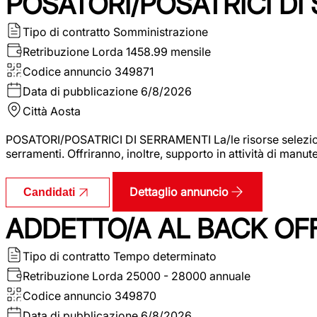
POSATORI/POSATRICI DI
Tipo di contratto
Somministrazione
Retribuzione Lorda
1458.99 mensile
Codice annuncio
349871
Data di pubblicazione
6/8/2026
Città
Aosta
POSATORI/POSATRICI DI SERRAMENTI La/le risorse selezionat
serramenti. Offriranno, inoltre, supporto in attività di man
Dettaglio annuncio
Candidati
ADDETTO/A AL BACK OF
Tipo di contratto
Tempo determinato
Retribuzione Lorda
25000 - 28000 annuale
Codice annuncio
349870
Data di pubblicazione
6/8/2026