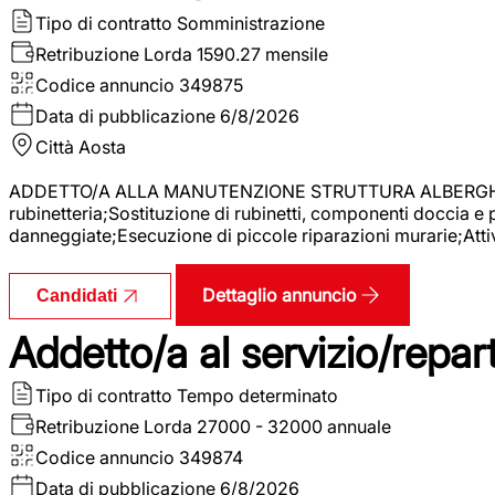
Tipo di contratto
Somministrazione
Retribuzione Lorda
1590.27 mensile
Codice annuncio
349875
Data di pubblicazione
6/8/2026
Città
Aosta
ADDETTO/A ALLA MANUTENZIONE STRUTTURA ALBERGHIERA La r
rubinetteria;Sostituzione di rubinetti, componenti doccia e
danneggiate;Esecuzione di piccole riparazioni murarie;Attivi
Dettaglio annuncio
Candidati
Addetto/a al servizio/repar
Tipo di contratto
Tempo determinato
Retribuzione Lorda
27000 - 32000 annuale
Codice annuncio
349874
Data di pubblicazione
6/8/2026