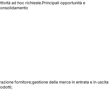
ttività ad hoc richieste.Principali opportunità e
e Consolidamento
urazione fornitore;gestione della merce in entrata e in uscita
odotti;