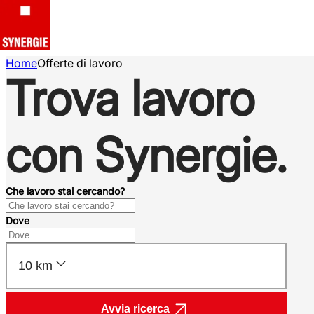
Home
Offerte di lavoro
Trova lavoro
con Synergie.
Che lavoro stai cercando?
Dove
10 km
Avvia ricerca