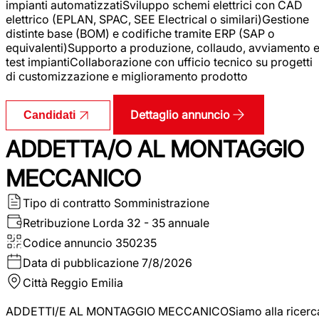
impianti automatizzatiSviluppo schemi elettrici con CAD
elettrico (EPLAN, SPAC, SEE Electrical o similari)Gestione
distinte base (BOM) e codifiche tramite ERP (SAP o
equivalenti)Supporto a produzione, collaudo, avviamento 
test impiantiCollaborazione con ufficio tecnico su progetti
di customizzazione e miglioramento prodotto
Dettaglio annuncio
Candidati
ADDETTA/O AL MONTAGGIO
MECCANICO
Tipo di contratto
Somministrazione
Retribuzione Lorda
32 - 35 annuale
Codice annuncio
350235
Data di pubblicazione
7/8/2026
Città
Reggio Emilia
ADDETTI/E AL MONTAGGIO MECCANICOSiamo alla ricerc