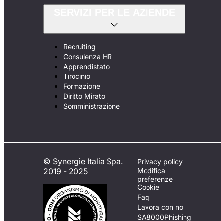
SERVIZI PER LE AZIENDE
Recruiting
Consulenza HR
Apprendistato
Tirocinio
Formazione
Diritto Mirato
Somministrazione
© Synergie Italia Spa.
Privacy policy
2019 - 2025
Modifica
preferenze
Cookie
Faq
Lavora con noi
SA8000
Phishing