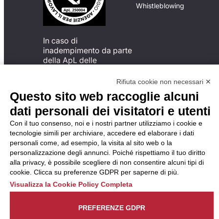
Whistleblowing
In caso di
inadempimento da parte
della ApL delle
disposizioni
del Codice di Condotta, è
Rifiuta cookie non necessari ✕
possibile presentare un
Questo sito web raccoglie alcuni
reclamo
dati personali dei visitatori e utenti
all’Organismo di
Monitoraggio utilizzando
Con il tuo consenso, noi e i nostri partner utilizziamo i cookie e
una delle modalità
tecnologie simili per archiviare, accedere ed elaborare i dati
descritte al seguente
personali come, ad esempio, la visita al sito web o la
indirizzo web
personalizzazione degli annunci. Poiché rispettiamo il tuo diritto
https://odm-
alla privacy, è possibile scegliere di non consentire alcuni tipi di
agenzielavoro.it/reclami/
.
cookie. Clicca su preferenze GDPR per saperne di più.
Visualizza la Cookie Policy Completa
PREFERENZE GDPR