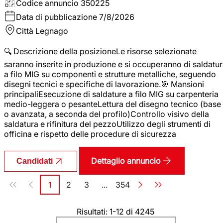
Codice annuncio
350225
Data di pubblicazione
7/8/2026
Città
Legnago
🔍 Descrizione della posizioneLe risorse selezionate
saranno inserite in produzione e si occuperanno di saldatu
a filo MIG su componenti e strutture metalliche, seguendo
disegni tecnici e specifiche di lavorazione.🎯 Mansioni
principaliEsecuzione di saldature a filo MIG su carpenteria
medio-leggera o pesanteLettura del disegno tecnico (base
o avanzata, a seconda del profilo)Controllo visivo della
saldatura e rifinitura del pezzoUtilizzo degli strumenti di
officina e rispetto delle procedure di sicurezza
Dettaglio annuncio
Candidati
Paginazione
1
2
3
...
354
Pagina
Pagina
Pagina
Pagina
Risultati: 1-12 di 4245