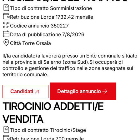
Tipo di contratto
Somministrazione
Retribuzione Lorda
1732.42 mensile
Codice annuncio
350227
Data di pubblicazione
7/8/2026
Città
Torre Orsaia
Il/la candidato/a lavorerà presso un Ente comunale situato
nella provincia di Salerno (zona Sud).Si occuperà di
controllo e gestione del traffico nelle zone assegnate sul
territorio comunale.
Dettaglio annuncio
Candidati
TIROCINIO ADDETTI/E
VENDITA
Tipo di contratto
Tirocinio/Stage
Retribuzione Lorda
700 mensile