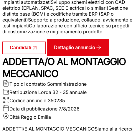
impianti automatizzatiSviluppo schemi elettrici con CAD
elettrico (EPLAN, SPAC, SEE Electrical o similari)Gestione
distinte base (BOM) e codifiche tramite ERP (SAP o
equivalenti)Supporto a produzione, collaudo, avviamento 
test impiantiCollaborazione con ufficio tecnico su progetti
di customizzazione e miglioramento prodotto
Dettaglio annuncio
Candidati
ADDETTA/O AL MONTAGGIO
MECCANICO
Tipo di contratto
Somministrazione
Retribuzione Lorda
32 - 35 annuale
Codice annuncio
350235
Data di pubblicazione
7/8/2026
Città
Reggio Emilia
ADDETTI/E AL MONTAGGIO MECCANICOSiamo alla ricerc