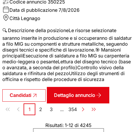
Codice annuncio
350225
Data di pubblicazione
7/8/2026
Città
Legnago
🔍 Descrizione della posizioneLe risorse selezionate
saranno inserite in produzione e si occuperanno di saldatu
a filo MIG su componenti e strutture metalliche, seguendo
disegni tecnici e specifiche di lavorazione.🎯 Mansioni
principaliEsecuzione di saldature a filo MIG su carpenteria
medio-leggera o pesanteLettura del disegno tecnico (base
o avanzata, a seconda del profilo)Controllo visivo della
saldatura e rifinitura del pezzoUtilizzo degli strumenti di
officina e rispetto delle procedure di sicurezza
Dettaglio annuncio
Candidati
Paginazione
1
2
3
...
354
Pagina
Pagina
Pagina
Pagina
Risultati: 1-12 di 4245