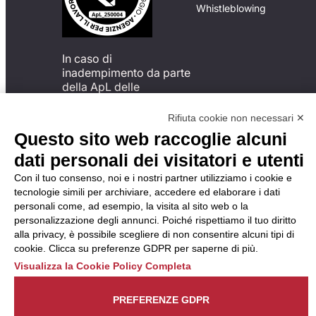
Whistleblowing
In caso di
inadempimento da parte
della ApL delle
disposizioni
del Codice di Condotta, è
Rifiuta cookie non necessari ✕
possibile presentare un
Questo sito web raccoglie alcuni
reclamo
dati personali dei visitatori e utenti
all’Organismo di
Monitoraggio utilizzando
Con il tuo consenso, noi e i nostri partner utilizziamo i cookie e
una delle modalità
tecnologie simili per archiviare, accedere ed elaborare i dati
descritte al seguente
personali come, ad esempio, la visita al sito web o la
indirizzo web
personalizzazione degli annunci. Poiché rispettiamo il tuo diritto
https://odm-
alla privacy, è possibile scegliere di non consentire alcuni tipi di
agenzielavoro.it/reclami/
.
cookie. Clicca su preferenze GDPR per saperne di più.
Visualizza la Cookie Policy Completa
PREFERENZE GDPR