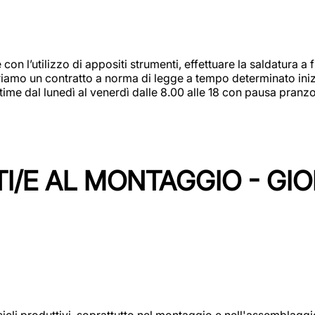
 con l’utilizzo di appositi strumenti, effettuare la saldatura 
 Offriamo un contratto a norma di legge a tempo determinato in
 time dal lunedì al venerdì dalle 8.00 alle 18 con pausa pran
I/E AL MONTAGGIO - GI
cicli produttivi, soprattutto nel montaggio e nell'assemblag