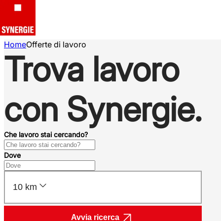
Home
Offerte di lavoro
Trova lavoro
con Synergie.
Che lavoro stai cercando?
Dove
10 km
Avvia ricerca