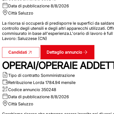
Data di pubblicazione
8/8/2026
Città
Saluzzo
La risorsa si occuperà di predisporre le superfici da saldare
controllo degli utensili e degli altri apparecchi utilizzati.
commisurato in base all'esperienza.L'orario di lavoro è full
Lavoro: Saluzzese (CN)
Dettaglio annuncio
Candidati
OPERAI/OPERAIE ADDETT
Tipo di contratto
Somministrazione
Retribuzione Lorda
1784.94 mensile
Codice annuncio
350248
Data di pubblicazione
8/8/2026
Città
Saluzzo
Cerchiamo risorse che potranno essere inserite nei diversi 