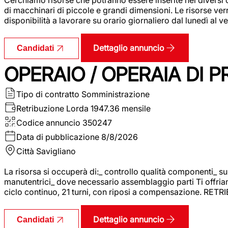
di macchinari di piccole e grandi dimensioni. Le risorse ve
disponibilità a lavorare su orario giornaliero dal lunedì al
Dettaglio annuncio
Candidati
OPERAIO / OPERAIA DI 
Tipo di contratto
Somministrazione
Retribuzione Lorda
1947.36 mensile
Codice annuncio
350247
Data di pubblicazione
8/8/2026
Città
Savigliano
La risorsa si occuperà di:_ controllo qualità componenti_ s
manutentrici_ dove necessario assemblaggio parti Ti offriam
ciclo continuo, 21 turni, con riposi a compensazione. RET
Dettaglio annuncio
Candidati