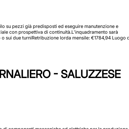
a filo su pezzi già predisposti ed eseguire manutenzione e
iziale con prospettiva di continuità.L'inquadramento sarà
zo o sui due turniRetribuzione lorda mensile: €1784,94 Luogo d
ORNALIERO - SALUZZESE
gio di componenti meccaniche ed elettriche per la produzione