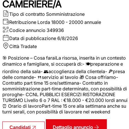
CAMERIERE/A
Tipo di contratto
Somministrazione
Retribuzione Lorda
18000 - 20000 annuale
Codice annuncio
349936
Data di pubblicazione
6/8/2026
Città
Tradate
🎯 Posizione – Cosa faraiLa risorsa, inserita in un contesto
dinamico e famigliare, si occuperà di:- 🍽️preparazione e
riordino della sala- 👥accoglienza della clientela- 🍕presa
delle comande- 🍴servizio al tavolo 🎁 Cosa offriamo-
Contratto part time 15 ore/settimana- Contratto in
somministrazione part-time determinato, con possibilità di
proroghe- CCNL PUBBLICI ESERCIZI RISTORAZIONE
TURISMO Livello 6 o 7 RAL : €18.000 - €20.000 lordi annui
⏰ Orario di lavoroPart-time 15 ore alla settimana anche su
turni serali, con possibilità di lavorare nel weekend
Dettaglio annuncio
Candidati