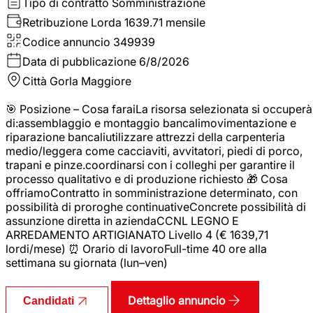
Tipo di contratto
Somministrazione
Retribuzione Lorda
1639.71 mensile
Codice annuncio
349939
Data di pubblicazione
6/8/2026
Città
Gorla Maggiore
🎯 Posizione – Cosa faraiLa risorsa selezionata si occuperà
di:assemblaggio e montaggio bancalimovimentazione e
riparazione bancaliutilizzare attrezzi della carpenteria
medio/leggera come cacciaviti, avvitatori, piedi di porco,
trapani e pinze.coordinarsi con i colleghi per garantire il
processo qualitativo e di produzione richiesto 🎁 Cosa
offriamoContratto in somministrazione determinato, con
possibilità di proroghe continuativeConcrete possibilità di
assunzione diretta in aziendaCCNL LEGNO E
ARREDAMENTO ARTIGIANATO Livello 4 (€ 1639,71
lordi/mese) ⏰ Orario di lavoroFull-time 40 ore alla
settimana su giornata (lun–ven)
Dettaglio annuncio
Candidati