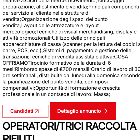
relative a:Ciclo della merce: ricevimento, stoccaggio,
preparazione, allestimento e vendita;Principali componenti
del servizio al cliente nelle strutture di
vendita;Organizzazione degli spazi del punto
vendita;Layout delle attrezzature e layout
merceologico;Tecniche di visual merchandising, display e
attività promozionali;Utilizzo delle principali
apparecchiature di cassa (scanner per la lettura dei codici 
barre, POS, ecc.);Sistemi di pagamento e gestione delle
transazioni;Tecniche di vendita assistita e attiva;COSA
OFFRIAMOTirocinio formativo della durata di 6
mesi;Rimborso spese di €700 mensili;Orario di lavoro di 3
ore settimanali, distribuite dal lunedì alla domenica second
la pianificazione del punto vendita, con riposi
compensativi;Opportunità di formazione e crescita
professionale in un contsede di lavoro: Massa;
Dettaglio annuncio
Candidati
OPERATORI/TRICI RACCOLTA
RIFIUTI