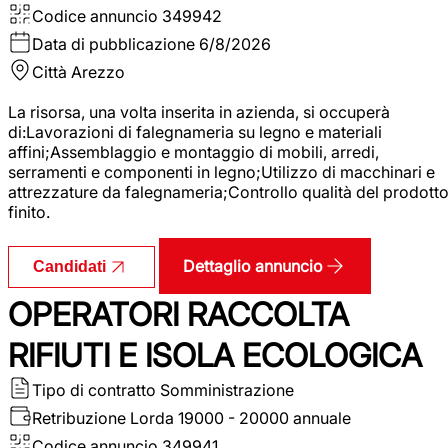
Codice annuncio
349942
Data di pubblicazione
6/8/2026
Città
Arezzo
La risorsa, una volta inserita in azienda, si occuperà
di:Lavorazioni di falegnameria su legno e materiali
affini;Assemblaggio e montaggio di mobili, arredi,
serramenti e componenti in legno;Utilizzo di macchinari e
attrezzature da falegnameria;Controllo qualità del prodott
finito.
Dettaglio annuncio
Candidati
OPERATORI RACCOLTA
RIFIUTI E ISOLA ECOLOGICA
Tipo di contratto
Somministrazione
Retribuzione Lorda
19000 - 20000 annuale
Codice annuncio
349941