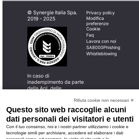
© Synergie Italia Spa.
Privacy policy
2019 - 2025
Modifica
preferenze
Cookie
Faq
Lavora con noi
SA8000
Phishing
Whistleblowing
In caso di
inadempimento da parte
della ApL delle
disposizioni
del Codice di Condotta, è
Rifiuta cookie non necessari ✕
possibile presentare un
Questo sito web raccoglie alcuni
reclamo
dati personali dei visitatori e utenti
all’Organismo di
Monitoraggio utilizzando
Con il tuo consenso, noi e i nostri partner utilizziamo i cookie e
una delle modalità
tecnologie simili per archiviare, accedere ed elaborare i dati
descritte al seguente