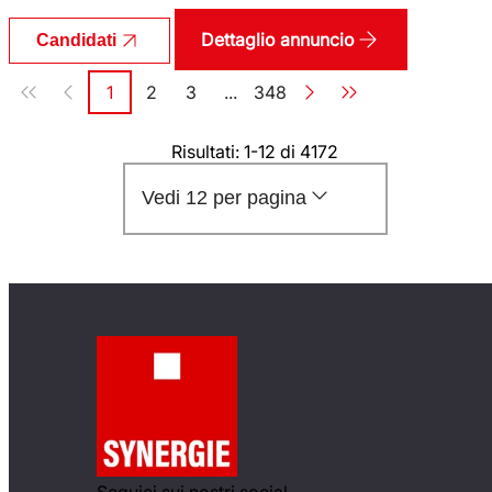
Dettaglio annuncio
Candidati
Paginazione
1
2
3
...
348
Pagina
Pagina
Pagina
Pagina
Risultati: 1-12 di 4172
Vedi 12 per pagina