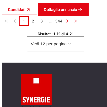
Dettaglio annuncio
Candidati
Paginazione
1
2
3
...
344
Pagina
Pagina
Pagina
Pagina
Risultati: 1-12 di 4121
Vedi 12 per pagina