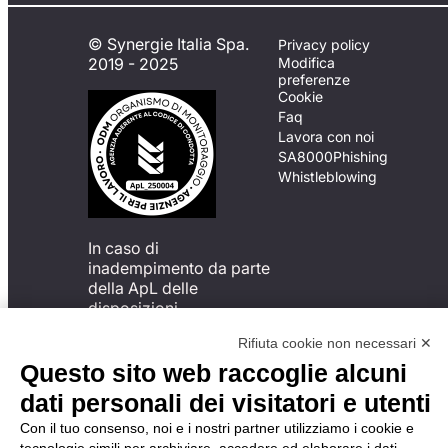
© Synergie Italia Spa.
Privacy policy
2019 - 2025
Modifica
preferenze
Cookie
Faq
Lavora con noi
SA8000
Phishing
Whistleblowing
In caso di
inadempimento da parte
della ApL delle
disposizioni
del Codice di Condotta, è
Rifiuta cookie non necessari ✕
possibile presentare un
reclamo
Questo sito web raccoglie alcuni
all’Organismo di
dati personali dei visitatori e utenti
Monitoraggio utilizzando
una delle modalità
Con il tuo consenso, noi e i nostri partner utilizziamo i cookie e