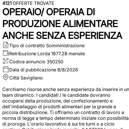
4121
OFFERTE TROVATE
OPERAIO/ OPERAIA DI
PRODUZIONE ALIMENTARE
ANCHE SENZA ESPERIENZA
Tipo di contratto
Somministrazione
Retribuzione Lorda
1877.28 mensile
Codice annuncio
350250
Data di pubblicazione
8/8/2026
Città
Savigliano
Cerchiamo risorse anche senza esperienza da inserire in u
team dinamico. I candidati / le candidate dovranno
occuparsi della produzione, del confezionamento e
dell'imballaggio di prodotti alimentari per la grande e
piccola distribuzione. Ti offriamo un contratto di lavoro a
norma di legge a tempo determinato iniziale con possibilità
di proroga. L'orario lavorativo è sui tre turni o a ciclo