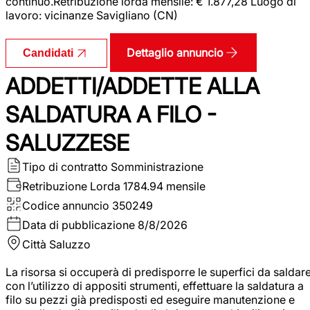
continuo.Retribuzione lorda mensile: € 1.877,28 Luogo di
lavoro: vicinanze Savigliano (CN)
Dettaglio annuncio
Candidati
ADDETTI/ADDETTE ALLA
SALDATURA A FILO -
SALUZZESE
Tipo di contratto
Somministrazione
Retribuzione Lorda
1784.94 mensile
Codice annuncio
350249
Data di pubblicazione
8/8/2026
Città
Saluzzo
La risorsa si occuperà di predisporre le superfici da saldar
con l’utilizzo di appositi strumenti, effettuare la saldatura a
filo su pezzi già predisposti ed eseguire manutenzione e