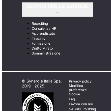
SERVIZI PER LE AZIENDE
Recruiting
Consulenza HR
Apprendistato
Tirocinio
Formazione
Diritto Mirato
Somministrazione
© Synergie Italia Spa.
Privacy policy
2019 - 2025
Modifica
preferenze
Cookie
Faq
Lavora con noi
SA8000
Phishing