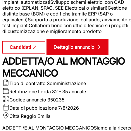
impianti automatizzatiSviluppo schemi elettrici con CAD
elettrico (EPLAN, SPAC, SEE Electrical o similari)Gestione
distinte base (BOM) e codifiche tramite ERP (SAP o
equivalenti)Supporto a produzione, collaudo, avviamento 
test impiantiCollaborazione con ufficio tecnico su progetti
di customizzazione e miglioramento prodotto
Dettaglio annuncio
Candidati
ADDETTA/O AL MONTAGGIO
MECCANICO
Tipo di contratto
Somministrazione
Retribuzione Lorda
32 - 35 annuale
Codice annuncio
350235
Data di pubblicazione
7/8/2026
Città
Reggio Emilia
ADDETTI/E AL MONTAGGIO MECCANICOSiamo alla ricerc