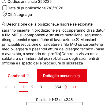
Codice annuncio
350225
Data di pubblicazione
7/8/2026
Città
Legnago
🔍 Descrizione della posizioneLe risorse selezionate
saranno inserite in produzione e si occuperanno di saldatu
a filo MIG su componenti e strutture metalliche, seguendo
disegni tecnici e specifiche di lavorazione.🎯 Mansioni
principaliEsecuzione di saldature a filo MIG su carpenteria
medio-leggera o pesanteLettura del disegno tecnico (base
o avanzata, a seconda del profilo)Controllo visivo della
saldatura e rifinitura del pezzoUtilizzo degli strumenti di
officina e rispetto delle procedure di sicurezza
Dettaglio annuncio
Candidati
Paginazione
1
2
3
...
354
Pagina
Pagina
Pagina
Pagina
Risultati: 1-12 di 4245