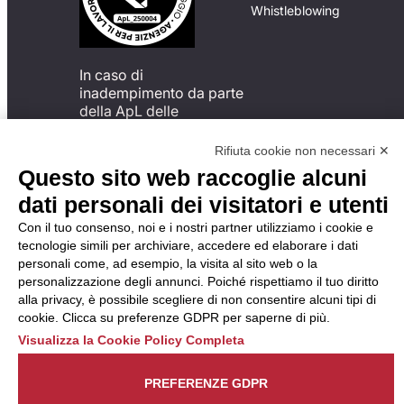
Whistleblowing
In caso di
inadempimento da parte
della ApL delle
disposizioni
del Codice di Condotta, è
Rifiuta cookie non necessari ✕
possibile presentare un
Questo sito web raccoglie alcuni
reclamo
dati personali dei visitatori e utenti
all’Organismo di
Monitoraggio utilizzando
Con il tuo consenso, noi e i nostri partner utilizziamo i cookie e
una delle modalità
tecnologie simili per archiviare, accedere ed elaborare i dati
descritte al seguente
personali come, ad esempio, la visita al sito web o la
indirizzo web
personalizzazione degli annunci. Poiché rispettiamo il tuo diritto
https://odm-
alla privacy, è possibile scegliere di non consentire alcuni tipi di
agenzielavoro.it/reclami/
.
cookie. Clicca su preferenze GDPR per saperne di più.
Visualizza la Cookie Policy Completa
PREFERENZE GDPR