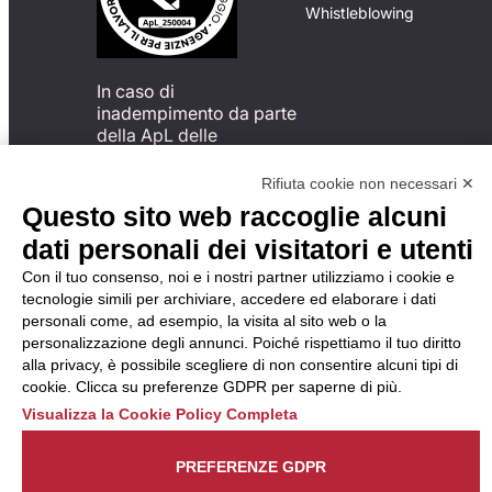
Whistleblowing
In caso di
inadempimento da parte
della ApL delle
disposizioni
del Codice di Condotta, è
Rifiuta cookie non necessari ✕
possibile presentare un
Questo sito web raccoglie alcuni
reclamo
dati personali dei visitatori e utenti
all’Organismo di
Monitoraggio utilizzando
Con il tuo consenso, noi e i nostri partner utilizziamo i cookie e
una delle modalità
tecnologie simili per archiviare, accedere ed elaborare i dati
descritte al seguente
personali come, ad esempio, la visita al sito web o la
indirizzo web
personalizzazione degli annunci. Poiché rispettiamo il tuo diritto
https://odm-
alla privacy, è possibile scegliere di non consentire alcuni tipi di
agenzielavoro.it/reclami/
.
cookie. Clicca su preferenze GDPR per saperne di più.
Visualizza la Cookie Policy Completa
PREFERENZE GDPR