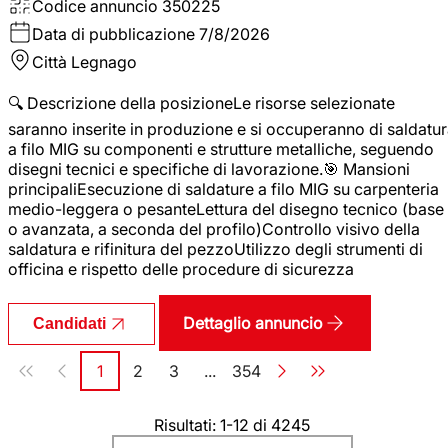
Codice annuncio
350225
Data di pubblicazione
7/8/2026
Città
Legnago
🔍 Descrizione della posizioneLe risorse selezionate
saranno inserite in produzione e si occuperanno di saldatu
a filo MIG su componenti e strutture metalliche, seguendo
disegni tecnici e specifiche di lavorazione.🎯 Mansioni
principaliEsecuzione di saldature a filo MIG su carpenteria
medio-leggera o pesanteLettura del disegno tecnico (base
o avanzata, a seconda del profilo)Controllo visivo della
saldatura e rifinitura del pezzoUtilizzo degli strumenti di
officina e rispetto delle procedure di sicurezza
Dettaglio annuncio
Candidati
Paginazione
1
2
3
...
354
Pagina
Pagina
Pagina
Pagina
Risultati: 1-12 di 4245