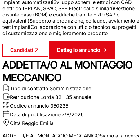
impianti automatizzatiSviluppo schemi elettrici con CAD
elettrico (EPLAN, SPAC, SEE Electrical o similari)Gestione
distinte base (BOM) e codifiche tramite ERP (SAP o
equivalenti)Supporto a produzione, collaudo, avviamento 
test impiantiCollaborazione con ufficio tecnico su progetti
di customizzazione e miglioramento prodotto
Dettaglio annuncio
Candidati
ADDETTA/O AL MONTAGGIO
MECCANICO
Tipo di contratto
Somministrazione
Retribuzione Lorda
32 - 35 annuale
Codice annuncio
350235
Data di pubblicazione
7/8/2026
Città
Reggio Emilia
ADDETTI/E AL MONTAGGIO MECCANICOSiamo alla ricerc