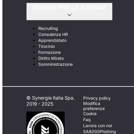
SERVIZI PER LE AZIENDE
Recruiting
Consulenza HR
Apprendistato
Tirocinio
Formazione
Diritto Mirato
Somministrazione
© Synergie Italia Spa.
Privacy policy
2019 - 2025
Modifica
preferenze
Cookie
Faq
Lavora con noi
SA8000
Phishing