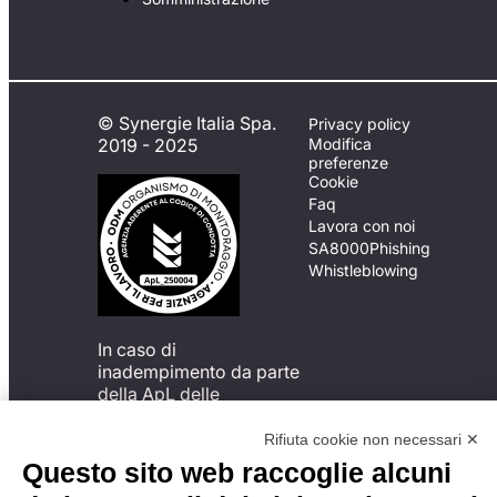
© Synergie Italia Spa.
Privacy policy
2019 - 2025
Modifica
preferenze
Cookie
Faq
Lavora con noi
SA8000
Phishing
Whistleblowing
In caso di
inadempimento da parte
della ApL delle
disposizioni
del Codice di Condotta, è
Rifiuta cookie non necessari ✕
possibile presentare un
Questo sito web raccoglie alcuni
reclamo