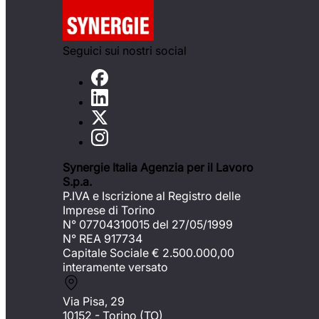
Seguici sui nostri social
Synergie Italia Agenzia per il Lavoro
S.p.a.
P.IVA e Iscrizione al Registro delle
Imprese di Torino
N° 07704310015 del 27/05/1999
N° REA 917734
Capitale Sociale €
2.500.000,00
interamente versato
Via Pisa, 29
10152 - Torino (TO)