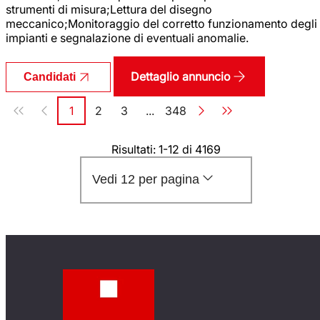
strumenti di misura;Lettura del disegno
meccanico;Monitoraggio del corretto funzionamento degli
impianti e segnalazione di eventuali anomalie.
Dettaglio annuncio
Candidati
Paginazione
1
2
3
...
348
Pagina
Pagina
Pagina
Pagina
Risultati: 1-12 di 4169
Vedi 12 per pagina