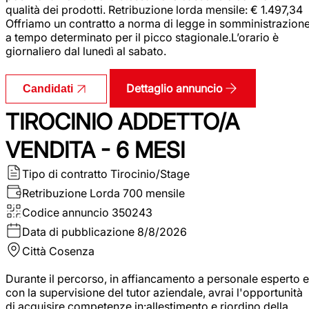
qualità dei prodotti. Retribuzione lorda mensile: € 1.497,34
Offriamo un contratto a norma di legge in somministrazion
a tempo determinato per il picco stagionale.L’orario è
giornaliero dal lunedì al sabato.
Dettaglio annuncio
Candidati
TIROCINIO ADDETTO/A
VENDITA - 6 MESI
Tipo di contratto
Tirocinio/Stage
Retribuzione Lorda
700 mensile
Codice annuncio
350243
Data di pubblicazione
8/8/2026
Città
Cosenza
Durante il percorso, in affiancamento a personale esperto e
con la supervisione del tutor aziendale, avrai l'opportunità
di acquisire competenze in:allestimento e riordino della