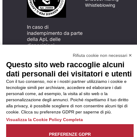
Whistleblowing
In caso di
inadempimento da parte
della ApL delle
disposizioni
del Codice di Condotta, è
Rifiuta cookie non necessari ✕
possibile presentare un
Questo sito web raccoglie alcuni
reclamo
all’Organismo di
dati personali dei visitatori e utenti
Monitoraggio utilizzando
Con il tuo consenso, noi e i nostri partner utilizziamo i cookie e
una delle modalità
tecnologie simili per archiviare, accedere ed elaborare i dati
descritte al seguente
personali come, ad esempio, la visita al sito web o la
indirizzo web
personalizzazione degli annunci. Poiché rispettiamo il tuo diritto
https://odm-
alla privacy, è possibile scegliere di non consentire alcuni tipi di
agenzielavoro.it/reclami/
.
cookie. Clicca su preferenze GDPR per saperne di più.
Visualizza la Cookie Policy Completa
PREFERENZE GDPR