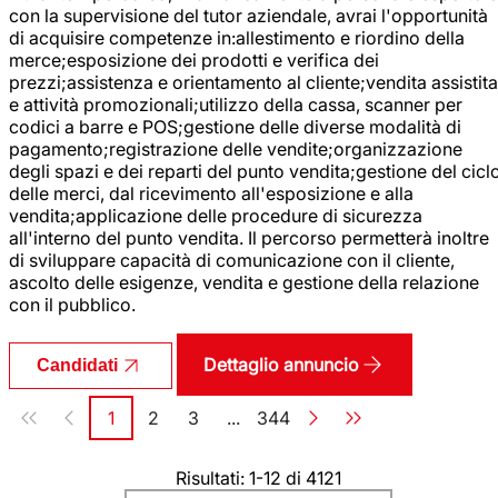
con la supervisione del tutor aziendale, avrai l'opportunità
di acquisire competenze in:allestimento e riordino della
merce;esposizione dei prodotti e verifica dei
prezzi;assistenza e orientamento al cliente;vendita assistita
e attività promozionali;utilizzo della cassa, scanner per
codici a barre e POS;gestione delle diverse modalità di
pagamento;registrazione delle vendite;organizzazione
degli spazi e dei reparti del punto vendita;gestione del cicl
delle merci, dal ricevimento all'esposizione e alla
vendita;applicazione delle procedure di sicurezza
all'interno del punto vendita. Il percorso permetterà inoltre
di sviluppare capacità di comunicazione con il cliente,
ascolto delle esigenze, vendita e gestione della relazione
con il pubblico.
Dettaglio annuncio
Candidati
Paginazione
1
2
3
...
344
Pagina
Pagina
Pagina
Pagina
Risultati: 1-12 di 4121