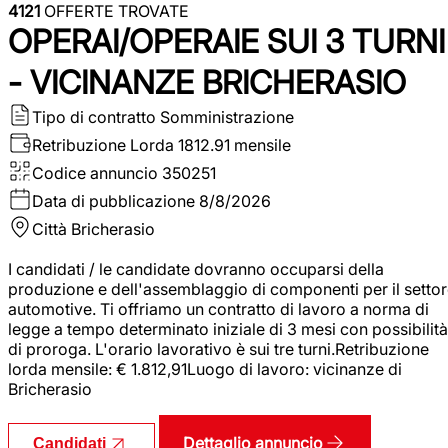
4121
OFFERTE TROVATE
OPERAI/OPERAIE SUI 3 TURNI
- VICINANZE BRICHERASIO
Tipo di contratto
Somministrazione
Retribuzione Lorda
1812.91 mensile
Codice annuncio
350251
Data di pubblicazione
8/8/2026
Città
Bricherasio
I candidati / le candidate dovranno occuparsi della
produzione e dell'assemblaggio di componenti per il setto
automotive. Ti offriamo un contratto di lavoro a norma di
legge a tempo determinato iniziale di 3 mesi con possibilità
di proroga. L'orario lavorativo è sui tre turni.Retribuzione
lorda mensile: € 1.812,91Luogo di lavoro: vicinanze di
Bricherasio
Dettaglio annuncio
Candidati