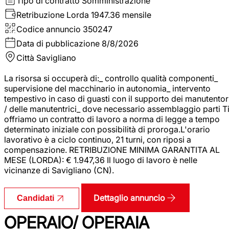
Tipo di contratto
Somministrazione
Retribuzione Lorda
1947.36 mensile
Codice annuncio
350247
Data di pubblicazione
8/8/2026
Città
Savigliano
La risorsa si occuperà di:_ controllo qualità componenti_
supervisione del macchinario in autonomia_ intervento
tempestivo in caso di guasti con il supporto dei manutentor
/ delle manutentrici_ dove necessario assemblaggio parti T
offriamo un contratto di lavoro a norma di legge a tempo
determinato iniziale con possibilità di proroga.L'orario
lavorativo è a ciclo continuo, 21 turni, con riposi a
compensazione. RETRIBUZIONE MINIMA GARANTITA AL
MESE (LORDA): € 1.947,36 Il luogo di lavoro è nelle
vicinanze di Savigliano (CN).
Dettaglio annuncio
Candidati
OPERAIO/ OPERAIA