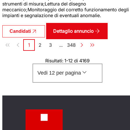
strumenti di misura;Lettura del disegno
meccanico;Monitoraggio del corretto funzionamento degli
impianti e segnalazione di eventuali anomalie.
Dettaglio annuncio
Candidati
Paginazione
1
2
3
...
348
Pagina
Pagina
Pagina
Pagina
Risultati: 1-12 di 4169
Vedi 12 per pagina