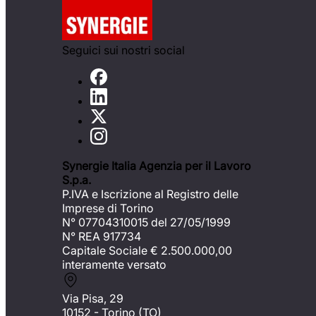
Seguici sui nostri social
Synergie Italia Agenzia per il Lavoro
S.p.a.
P.IVA e Iscrizione al Registro delle
Imprese di Torino
N° 07704310015 del 27/05/1999
N° REA 917734
Capitale Sociale €
2.500.000,00
interamente versato
Via Pisa, 29
10152 - Torino (TO)