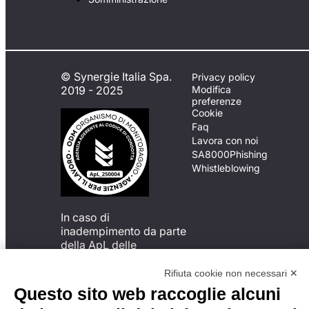
© Synergie Italia Spa.
Privacy policy
2019 - 2025
Modifica
preferenze
Cookie
Faq
Lavora con noi
SA8000
Phishing
Whistleblowing
In caso di
inadempimento da parte
della ApL delle
disposizioni
del Codice di Condotta, è
Rifiuta cookie non necessari ✕
possibile presentare un
Questo sito web raccoglie alcuni
reclamo