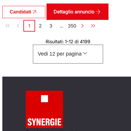
Dettaglio annuncio
Candidati
Paginazione
1
2
3
...
350
Pagina
Pagina
Pagina
Pagina
Risultati: 1-12 di 4199
Vedi 12 per pagina