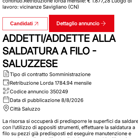
continuo.Retribuzione lorda mensile: € 1.877,28 Luogo di
lavoro: vicinanze Savigliano (CN)
Dettaglio annuncio
Candidati
ADDETTI/ADDETTE ALLA
SALDATURA A FILO -
SALUZZESE
Tipo di contratto
Somministrazione
Retribuzione Lorda
1784.94 mensile
Codice annuncio
350249
Data di pubblicazione
8/8/2026
Città
Saluzzo
La risorsa si occuperà di predisporre le superfici da saldar
con l’utilizzo di appositi strumenti, effettuare la saldatura a
filo su pezzi già predisposti ed eseguire manutenzione e