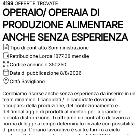
4199
OFFERTE TROVATE
OPERAIO/ OPERAIA DI
PRODUZIONE ALIMENTARE
ANCHE SENZA ESPERIENZA
Tipo di contratto
Somministrazione
Retribuzione Lorda
1877.28 mensile
Codice annuncio
350250
Data di pubblicazione
8/8/2026
Città
Savigliano
Cerchiamo risorse anche senza esperienza da inserire in u
team dinamico. I candidati / le candidate dovranno
occuparsi della produzione, del confezionamento e
dell'imballaggio di prodotti alimentari per la grande e
piccola distribuzione. Ti offriamo un contratto di lavoro a
norma di legge a tempo determinato iniziale con possibilità
di proroga. L'orario lavorativo è sui tre turni o a ciclo