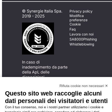
© Synergie Italia Spa.
Privacy policy
2019 - 2025
Modifica
preferenze
Cookie
Faq
Lavora con noi
SA8000
Phishing
Whistleblowing
In caso di
inadempimento da parte
della ApL delle
disposizioni
del Codice di Condotta, è
Rifiuta cookie non necessari ✕
possibile presentare un
reclamo
Questo sito web raccoglie alcuni
all’Organismo di
dati personali dei visitatori e utenti
Monitoraggio utilizzando
una delle modalità
Con il tuo consenso, noi e i nostri partner utilizziamo i cookie e