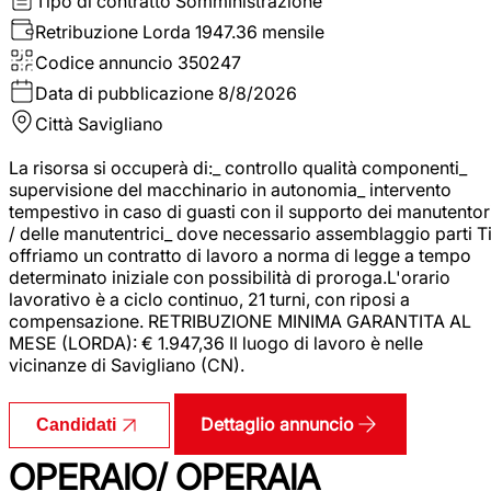
Tipo di contratto
Somministrazione
Retribuzione Lorda
1947.36 mensile
Codice annuncio
350247
Data di pubblicazione
8/8/2026
Città
Savigliano
La risorsa si occuperà di:_ controllo qualità componenti_
supervisione del macchinario in autonomia_ intervento
tempestivo in caso di guasti con il supporto dei manutentor
/ delle manutentrici_ dove necessario assemblaggio parti T
offriamo un contratto di lavoro a norma di legge a tempo
determinato iniziale con possibilità di proroga.L'orario
lavorativo è a ciclo continuo, 21 turni, con riposi a
compensazione. RETRIBUZIONE MINIMA GARANTITA AL
MESE (LORDA): € 1.947,36 Il luogo di lavoro è nelle
vicinanze di Savigliano (CN).
Dettaglio annuncio
Candidati
OPERAIO/ OPERAIA