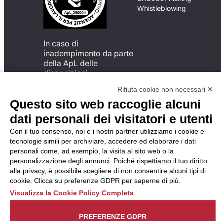
Whistleblowing
In caso di
inadempimento da parte
della ApL delle
disposizioni
del Codice di Condotta, è
Rifiuta cookie non necessari ✕
possibile presentare un
Questo sito web raccoglie alcuni
reclamo
all’Organismo di
dati personali dei visitatori e utenti
Monitoraggio utilizzando
Con il tuo consenso, noi e i nostri partner utilizziamo i cookie e
una delle modalità
tecnologie simili per archiviare, accedere ed elaborare i dati
descritte al seguente
personali come, ad esempio, la visita al sito web o la
indirizzo web
personalizzazione degli annunci. Poiché rispettiamo il tuo diritto
https://odm-
alla privacy, è possibile scegliere di non consentire alcuni tipi di
agenzielavoro.it/reclami/
.
cookie. Clicca su preferenze GDPR per saperne di più.
Visualizza la Cookie Policy Completa
PREFERENZE GDPR