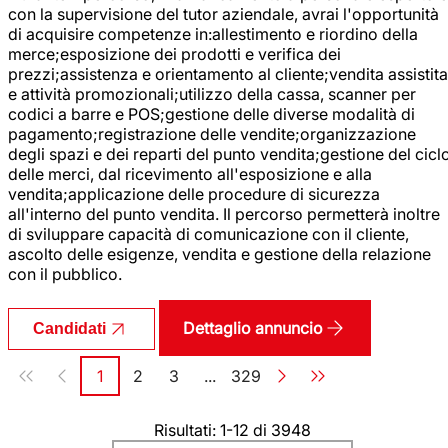
con la supervisione del tutor aziendale, avrai l'opportunità
di acquisire competenze in:allestimento e riordino della
merce;esposizione dei prodotti e verifica dei
prezzi;assistenza e orientamento al cliente;vendita assistita
e attività promozionali;utilizzo della cassa, scanner per
codici a barre e POS;gestione delle diverse modalità di
pagamento;registrazione delle vendite;organizzazione
degli spazi e dei reparti del punto vendita;gestione del cicl
delle merci, dal ricevimento all'esposizione e alla
vendita;applicazione delle procedure di sicurezza
all'interno del punto vendita. Il percorso permetterà inoltre
di sviluppare capacità di comunicazione con il cliente,
ascolto delle esigenze, vendita e gestione della relazione
con il pubblico.
Dettaglio annuncio
Candidati
Paginazione
1
2
3
...
329
Pagina
Pagina
Pagina
Pagina
Risultati: 1-12 di 3948