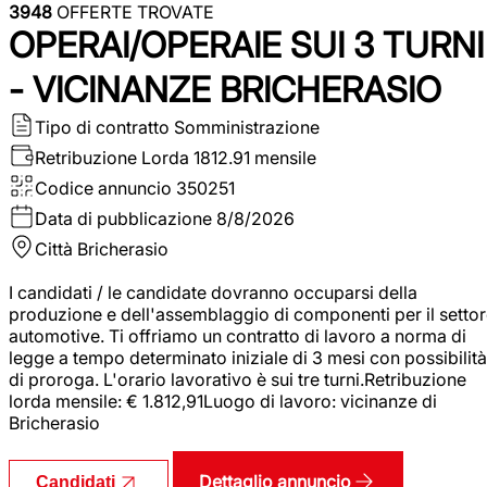
3948
OFFERTE TROVATE
OPERAI/OPERAIE SUI 3 TURNI
- VICINANZE BRICHERASIO
Tipo di contratto
Somministrazione
Retribuzione Lorda
1812.91 mensile
Codice annuncio
350251
Data di pubblicazione
8/8/2026
Città
Bricherasio
I candidati / le candidate dovranno occuparsi della
produzione e dell'assemblaggio di componenti per il setto
automotive. Ti offriamo un contratto di lavoro a norma di
legge a tempo determinato iniziale di 3 mesi con possibilità
di proroga. L'orario lavorativo è sui tre turni.Retribuzione
lorda mensile: € 1.812,91Luogo di lavoro: vicinanze di
Bricherasio
Dettaglio annuncio
Candidati