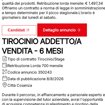
qualità dei prodotti. Retribuzione lorda mensile: € 1.497,34
Offriamo un contratto a norma di legge in somministrazion
a tempo determinato per il picco stagionale.L’orario è
giornaliero dal lunedì al sabato.
Dettaglio annuncio
Candidati
TIROCINIO ADDETTO/A
VENDITA - 6 MESI
Tipo di contratto
Tirocinio/Stage
Retribuzione Lorda
700 mensile
Codice annuncio
350243
Data di pubblicazione
8/8/2026
Città
Cosenza
Durante il percorso, in affiancamento a personale esperto e
con la supervisione del tutor aziendale, avrai l'opportunità
di acquisire competenze in:allestimento e riordino della