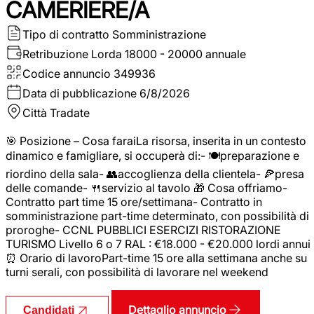
CAMERIERE/A
Tipo di contratto
Somministrazione
Retribuzione Lorda
18000 - 20000 annuale
Codice annuncio
349936
Data di pubblicazione
6/8/2026
Città
Tradate
🎯 Posizione – Cosa faraiLa risorsa, inserita in un contesto
dinamico e famigliare, si occuperà di:- 🍽️preparazione e
riordino della sala- 👥accoglienza della clientela- 🍕presa
delle comande- 🍴servizio al tavolo 🎁 Cosa offriamo-
Contratto part time 15 ore/settimana- Contratto in
somministrazione part-time determinato, con possibilità di
proroghe- CCNL PUBBLICI ESERCIZI RISTORAZIONE
TURISMO Livello 6 o 7 RAL : €18.000 - €20.000 lordi annui
⏰ Orario di lavoroPart-time 15 ore alla settimana anche su
turni serali, con possibilità di lavorare nel weekend
Dettaglio annuncio
Candidati