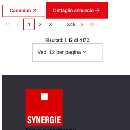
Dettaglio annuncio
Candidati
Paginazione
1
2
3
...
348
Pagina
Pagina
Pagina
Pagina
Risultati: 1-12 di 4172
Vedi 12 per pagina