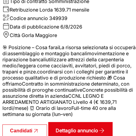
Tipo di contratto
Somministrazione
Retribuzione Lorda
1639.71 mensile
Codice annuncio
349939
Data di pubblicazione
6/8/2026
Città
Gorla Maggiore
🎯 Posizione – Cosa faraiLa risorsa selezionata si occuperà
di:assemblaggio e montaggio bancalimovimentazione e
riparazione bancaliutilizzare attrezzi della carpenteria
medio/leggera come cacciaviti, avvitatori, piedi di porco,
trapani e pinze.coordinarsi con i colleghi per garantire il
processo qualitativo e di produzione richiesto 🎁 Cosa
offriamoContratto in somministrazione determinato, con
possibilità di proroghe continuativeConcrete possibilità di
assunzione diretta in aziendaCCNL LEGNO E
ARREDAMENTO ARTIGIANATO Livello 4 (€ 1639,71
lordi/mese) ⏰ Orario di lavoroFull-time 40 ore alla
settimana su giornata (lun–ven)
Dettaglio annuncio
Candidati