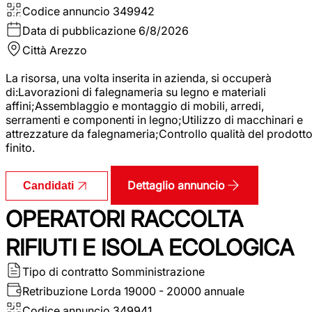
Codice annuncio
349942
Data di pubblicazione
6/8/2026
Città
Arezzo
La risorsa, una volta inserita in azienda, si occuperà
di:Lavorazioni di falegnameria su legno e materiali
affini;Assemblaggio e montaggio di mobili, arredi,
serramenti e componenti in legno;Utilizzo di macchinari e
attrezzature da falegnameria;Controllo qualità del prodott
finito.
Dettaglio annuncio
Candidati
OPERATORI RACCOLTA
RIFIUTI E ISOLA ECOLOGICA
Tipo di contratto
Somministrazione
Retribuzione Lorda
19000 - 20000 annuale
Codice annuncio
349941