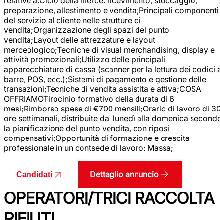
relative a:Ciclo della merce: ricevimento, stoccaggio,
preparazione, allestimento e vendita;Principali componenti
del servizio al cliente nelle strutture di
vendita;Organizzazione degli spazi del punto
vendita;Layout delle attrezzature e layout
merceologico;Tecniche di visual merchandising, display e
attività promozionali;Utilizzo delle principali
apparecchiature di cassa (scanner per la lettura dei codici 
barre, POS, ecc.);Sistemi di pagamento e gestione delle
transazioni;Tecniche di vendita assistita e attiva;COSA
OFFRIAMOTirocinio formativo della durata di 6
mesi;Rimborso spese di €700 mensili;Orario di lavoro di 3
ore settimanali, distribuite dal lunedì alla domenica second
la pianificazione del punto vendita, con riposi
compensativi;Opportunità di formazione e crescita
professionale in un contsede di lavoro: Massa;
Dettaglio annuncio
Candidati
OPERATORI/TRICI RACCOLTA
RIFIUTI