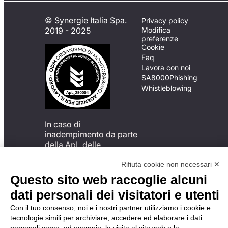
© Synergie Italia Spa.
Privacy policy
2019 - 2025
Modifica
preferenze
Cookie
Faq
Lavora con noi
SA8000
Phishing
Whistleblowing
In caso di
inadempimento da parte
della ApL delle
disposizioni
del Codice di Condotta, è
Rifiuta cookie non necessari ✕
possibile presentare un
Questo sito web raccoglie alcuni
reclamo
dati personali dei visitatori e utenti
all’Organismo di
Monitoraggio utilizzando
Con il tuo consenso, noi e i nostri partner utilizziamo i cookie e
una delle modalità
tecnologie simili per archiviare, accedere ed elaborare i dati
descritte al seguente