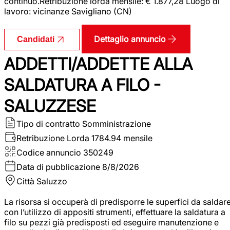
continuo.Retribuzione lorda mensile: € 1.877,28 Luogo di
lavoro: vicinanze Savigliano (CN)
Dettaglio annuncio
Candidati
ADDETTI/ADDETTE ALLA
SALDATURA A FILO -
SALUZZESE
Tipo di contratto
Somministrazione
Retribuzione Lorda
1784.94 mensile
Codice annuncio
350249
Data di pubblicazione
8/8/2026
Città
Saluzzo
La risorsa si occuperà di predisporre le superfici da saldar
con l’utilizzo di appositi strumenti, effettuare la saldatura a
filo su pezzi già predisposti ed eseguire manutenzione e