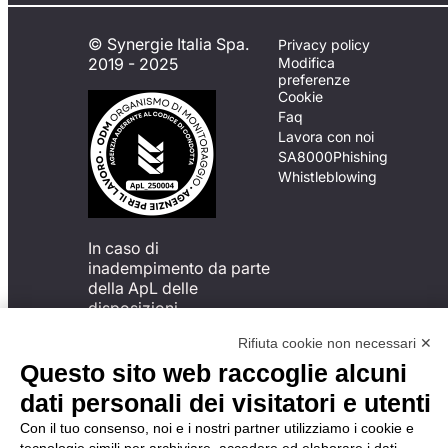
© Synergie Italia Spa.
Privacy policy
2019 - 2025
Modifica
preferenze
Cookie
Faq
Lavora con noi
SA8000
Phishing
Whistleblowing
In caso di
inadempimento da parte
della ApL delle
disposizioni
del Codice di Condotta, è
Rifiuta cookie non necessari ✕
possibile presentare un
reclamo
Questo sito web raccoglie alcuni
all’Organismo di
dati personali dei visitatori e utenti
Monitoraggio utilizzando
una delle modalità
Con il tuo consenso, noi e i nostri partner utilizziamo i cookie e