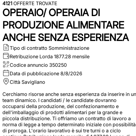
4121
OFFERTE TROVATE
OPERAIO/ OPERAIA DI
PRODUZIONE ALIMENTARE
ANCHE SENZA ESPERIENZA
Tipo di contratto
Somministrazione
Retribuzione Lorda
1877.28 mensile
Codice annuncio
350250
Data di pubblicazione
8/8/2026
Città
Savigliano
Cerchiamo risorse anche senza esperienza da inserire in u
team dinamico. I candidati / le candidate dovranno
occuparsi della produzione, del confezionamento e
dell'imballaggio di prodotti alimentari per la grande e
piccola distribuzione. Ti offriamo un contratto di lavoro a
norma di legge a tempo determinato iniziale con possibilità
di proroga. L'orario lavorativo è sui tre turni o a ciclo