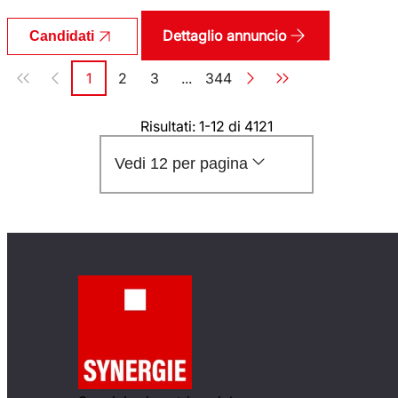
Dettaglio annuncio
Candidati
Paginazione
1
2
3
...
344
Pagina
Pagina
Pagina
Pagina
Risultati: 1-12 di 4121
Vedi 12 per pagina