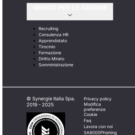
SERVIZI PER LE AZIENDE
Recruiting
Consulenza HR
Apprendistato
Tirocinio
Formazione
Diritto Mirato
Somministrazione
© Synergie Italia Spa.
Privacy policy
2019 - 2025
Modifica
preferenze
Cookie
Faq
Lavora con noi
SA8000
Phishing