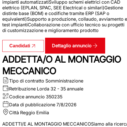
impianti automatizzatiSviluppo schemi elettrici con CAD
elettrico (EPLAN, SPAC, SEE Electrical o similari)Gestione
distinte base (BOM) e codifiche tramite ERP (SAP o
equivalenti)Supporto a produzione, collaudo, avviamento 
test impiantiCollaborazione con ufficio tecnico su progetti
di customizzazione e miglioramento prodotto
Dettaglio annuncio
Candidati
ADDETTA/O AL MONTAGGIO
MECCANICO
Tipo di contratto
Somministrazione
Retribuzione Lorda
32 - 35 annuale
Codice annuncio
350235
Data di pubblicazione
7/8/2026
Città
Reggio Emilia
ADDETTI/E AL MONTAGGIO MECCANICOSiamo alla ricerc