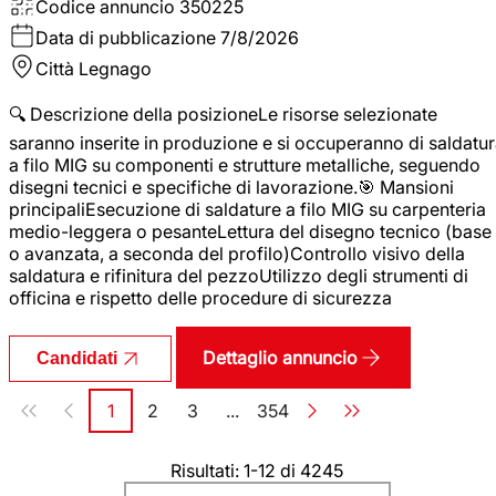
Codice annuncio
350225
Data di pubblicazione
7/8/2026
Città
Legnago
🔍 Descrizione della posizioneLe risorse selezionate
saranno inserite in produzione e si occuperanno di saldatu
a filo MIG su componenti e strutture metalliche, seguendo
disegni tecnici e specifiche di lavorazione.🎯 Mansioni
principaliEsecuzione di saldature a filo MIG su carpenteria
medio-leggera o pesanteLettura del disegno tecnico (base
o avanzata, a seconda del profilo)Controllo visivo della
saldatura e rifinitura del pezzoUtilizzo degli strumenti di
officina e rispetto delle procedure di sicurezza
Dettaglio annuncio
Candidati
Paginazione
1
2
3
...
354
Pagina
Pagina
Pagina
Pagina
Risultati: 1-12 di 4245