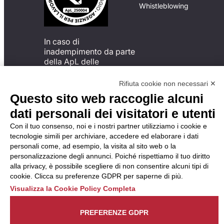
Whistleblowing
In caso di
inadempimento da parte
della ApL delle
disposizioni
del Codice di Condotta, è
Rifiuta cookie non necessari ✕
possibile presentare un
Questo sito web raccoglie alcuni
reclamo
dati personali dei visitatori e utenti
all’Organismo di
Monitoraggio utilizzando
Con il tuo consenso, noi e i nostri partner utilizziamo i cookie e
una delle modalità
tecnologie simili per archiviare, accedere ed elaborare i dati
descritte al seguente
personali come, ad esempio, la visita al sito web o la
indirizzo web
personalizzazione degli annunci. Poiché rispettiamo il tuo diritto
https://odm-
alla privacy, è possibile scegliere di non consentire alcuni tipi di
agenzielavoro.it/reclami/
.
cookie. Clicca su preferenze GDPR per saperne di più.
Visualizza la Cookie Policy Completa
PREFERENZE GDPR