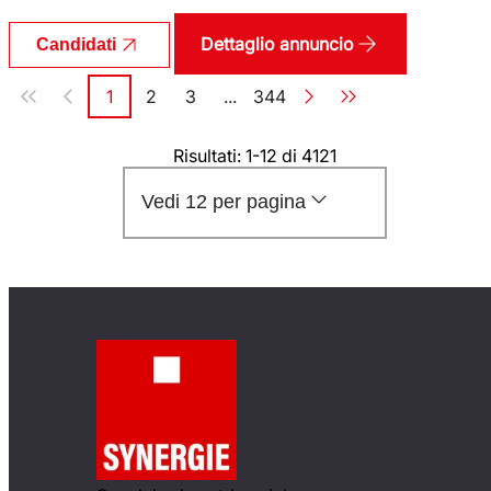
Dettaglio annuncio
Candidati
Paginazione
1
2
3
...
344
Pagina
Pagina
Pagina
Pagina
Risultati: 1-12 di 4121
Vedi 12 per pagina