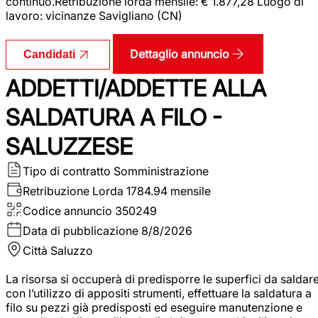
continuo.Retribuzione lorda mensile: € 1.877,28 Luogo di
lavoro: vicinanze Savigliano (CN)
Dettaglio annuncio
Candidati
ADDETTI/ADDETTE ALLA
SALDATURA A FILO -
SALUZZESE
Tipo di contratto
Somministrazione
Retribuzione Lorda
1784.94 mensile
Codice annuncio
350249
Data di pubblicazione
8/8/2026
Città
Saluzzo
La risorsa si occuperà di predisporre le superfici da saldar
con l’utilizzo di appositi strumenti, effettuare la saldatura a
filo su pezzi già predisposti ed eseguire manutenzione e