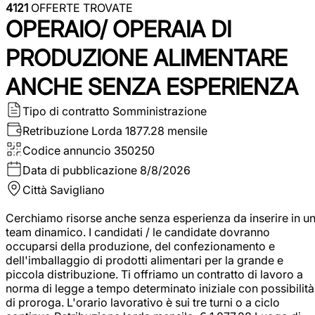
4121
OFFERTE TROVATE
OPERAIO/ OPERAIA DI
PRODUZIONE ALIMENTARE
ANCHE SENZA ESPERIENZA
Tipo di contratto
Somministrazione
Retribuzione Lorda
1877.28 mensile
Codice annuncio
350250
Data di pubblicazione
8/8/2026
Città
Savigliano
Cerchiamo risorse anche senza esperienza da inserire in u
team dinamico. I candidati / le candidate dovranno
occuparsi della produzione, del confezionamento e
dell'imballaggio di prodotti alimentari per la grande e
piccola distribuzione. Ti offriamo un contratto di lavoro a
norma di legge a tempo determinato iniziale con possibilità
di proroga. L'orario lavorativo è sui tre turni o a ciclo