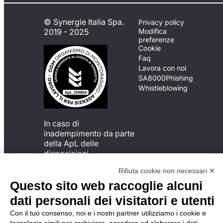
© Synergie Italia Spa.
Privacy policy
2019 - 2025
Modifica
preferenze
Cookie
Faq
Lavora con noi
SA8000
Phishing
Whistleblowing
In caso di
inadempimento da parte
della ApL delle
disposizioni
del Codice di Condotta, è
Rifiuta cookie non necessari ✕
possibile presentare un
reclamo
Questo sito web raccoglie alcuni
all’Organismo di
dati personali dei visitatori e utenti
Monitoraggio utilizzando
una delle modalità
Con il tuo consenso, noi e i nostri partner utilizziamo i cookie e