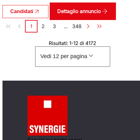
Dettaglio annuncio
Candidati
Paginazione
1
2
3
...
348
Pagina
Pagina
Pagina
Pagina
Risultati: 1-12 di 4172
Vedi 12 per pagina