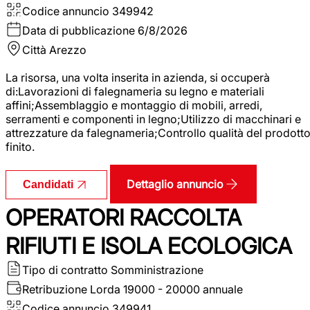
Codice annuncio
349942
Data di pubblicazione
6/8/2026
Città
Arezzo
La risorsa, una volta inserita in azienda, si occuperà
di:Lavorazioni di falegnameria su legno e materiali
affini;Assemblaggio e montaggio di mobili, arredi,
serramenti e componenti in legno;Utilizzo di macchinari e
attrezzature da falegnameria;Controllo qualità del prodott
finito.
Dettaglio annuncio
Candidati
OPERATORI RACCOLTA
RIFIUTI E ISOLA ECOLOGICA
Tipo di contratto
Somministrazione
Retribuzione Lorda
19000 - 20000 annuale
Codice annuncio
349941