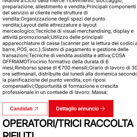
relative a:Ciclo della merce: ricevimento, stoccaggio,
preparazione, allestimento e vendita;Principali componenti
del servizio al cliente nelle strutture di
vendita;Organizzazione degli spazi del punto
vendita;Layout delle attrezzature e layout
merceologico;Tecniche di visual merchandising, display e
attività promozionali;Utilizzo delle principali
apparecchiature di cassa (scanner per la lettura dei codici 
barre, POS, ecc.);Sistemi di pagamento e gestione delle
transazioni;Tecniche di vendita assistita e attiva;COSA
OFFRIAMOTirocinio formativo della durata di 6
mesi;Rimborso spese di €700 mensili;Orario di lavoro di 3
ore settimanali, distribuite dal lunedì alla domenica second
la pianificazione del punto vendita, con riposi
compensativi;Opportunità di formazione e crescita
professionale in un contsede di lavoro: Massa;
Dettaglio annuncio
Candidati
OPERATORI/TRICI RACCOLTA
RIFIUTI