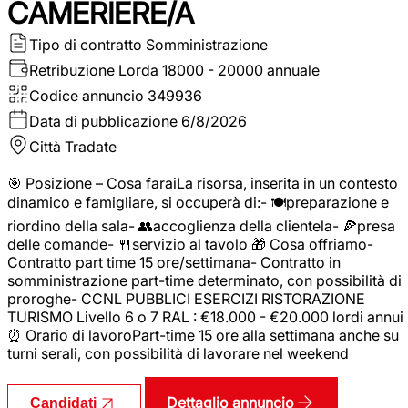
CAMERIERE/A
Tipo di contratto
Somministrazione
Retribuzione Lorda
18000 - 20000 annuale
Codice annuncio
349936
Data di pubblicazione
6/8/2026
Città
Tradate
🎯 Posizione – Cosa faraiLa risorsa, inserita in un contesto
dinamico e famigliare, si occuperà di:- 🍽️preparazione e
riordino della sala- 👥accoglienza della clientela- 🍕presa
delle comande- 🍴servizio al tavolo 🎁 Cosa offriamo-
Contratto part time 15 ore/settimana- Contratto in
somministrazione part-time determinato, con possibilità di
proroghe- CCNL PUBBLICI ESERCIZI RISTORAZIONE
TURISMO Livello 6 o 7 RAL : €18.000 - €20.000 lordi annui
⏰ Orario di lavoroPart-time 15 ore alla settimana anche su
turni serali, con possibilità di lavorare nel weekend
Dettaglio annuncio
Candidati