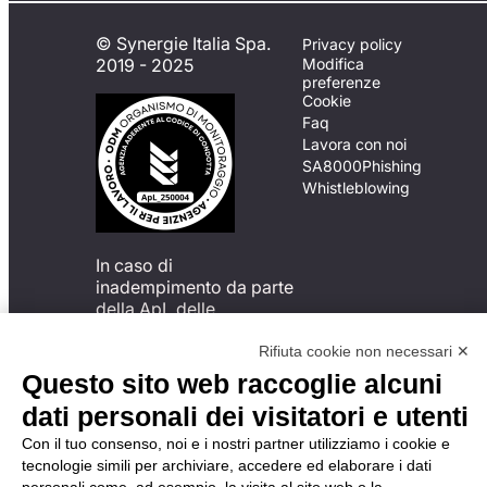
© Synergie Italia Spa.
Privacy policy
2019 - 2025
Modifica
preferenze
Cookie
Faq
Lavora con noi
SA8000
Phishing
Whistleblowing
In caso di
inadempimento da parte
della ApL delle
disposizioni
del Codice di Condotta, è
Rifiuta cookie non necessari ✕
possibile presentare un
Questo sito web raccoglie alcuni
reclamo
dati personali dei visitatori e utenti
all’Organismo di
Monitoraggio utilizzando
Con il tuo consenso, noi e i nostri partner utilizziamo i cookie e
una delle modalità
tecnologie simili per archiviare, accedere ed elaborare i dati
descritte al seguente