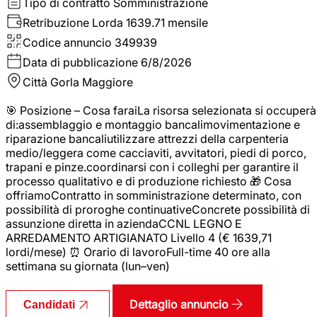
Tipo di contratto
Somministrazione
Retribuzione Lorda
1639.71 mensile
Codice annuncio
349939
Data di pubblicazione
6/8/2026
Città
Gorla Maggiore
🎯 Posizione – Cosa faraiLa risorsa selezionata si occuperà
di:assemblaggio e montaggio bancalimovimentazione e
riparazione bancaliutilizzare attrezzi della carpenteria
medio/leggera come cacciaviti, avvitatori, piedi di porco,
trapani e pinze.coordinarsi con i colleghi per garantire il
processo qualitativo e di produzione richiesto 🎁 Cosa
offriamoContratto in somministrazione determinato, con
possibilità di proroghe continuativeConcrete possibilità di
assunzione diretta in aziendaCCNL LEGNO E
ARREDAMENTO ARTIGIANATO Livello 4 (€ 1639,71
lordi/mese) ⏰ Orario di lavoroFull-time 40 ore alla
settimana su giornata (lun–ven)
Dettaglio annuncio
Candidati