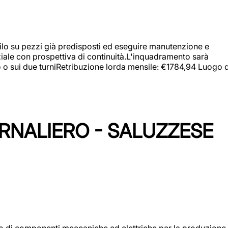
a filo su pezzi già predisposti ed eseguire manutenzione e
iziale con prospettiva di continuità.L'inquadramento sarà
zo o sui due turniRetribuzione lorda mensile: €1784,94 Luogo d
ORNALIERO - SALUZZESE
gio di componenti meccaniche ed elettriche per la produzione