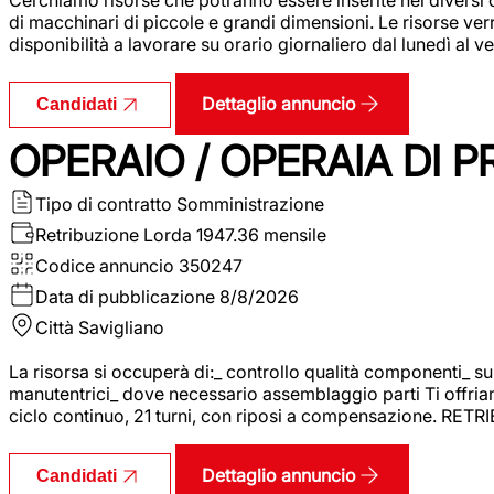
di macchinari di piccole e grandi dimensioni. Le risorse ve
disponibilità a lavorare su orario giornaliero dal lunedì al
Dettaglio annuncio
Candidati
OPERAIO / OPERAIA DI 
Tipo di contratto
Somministrazione
Retribuzione Lorda
1947.36 mensile
Codice annuncio
350247
Data di pubblicazione
8/8/2026
Città
Savigliano
La risorsa si occuperà di:_ controllo qualità componenti_ s
manutentrici_ dove necessario assemblaggio parti Ti offriam
ciclo continuo, 21 turni, con riposi a compensazione. RET
Dettaglio annuncio
Candidati