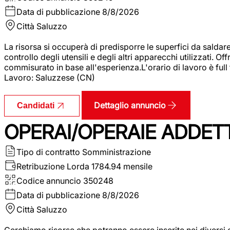
Data di pubblicazione
8/8/2026
Città
Saluzzo
La risorsa si occuperà di predisporre le superfici da saldare
controllo degli utensili e degli altri apparecchi utilizzati.
commisurato in base all'esperienza.L'orario di lavoro è full
Lavoro: Saluzzese (CN)
Dettaglio annuncio
Candidati
OPERAI/OPERAIE ADDETT
Tipo di contratto
Somministrazione
Retribuzione Lorda
1784.94 mensile
Codice annuncio
350248
Data di pubblicazione
8/8/2026
Città
Saluzzo
Cerchiamo risorse che potranno essere inserite nei diversi 