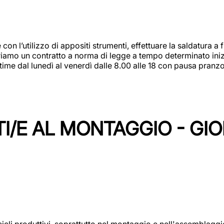
 con l’utilizzo di appositi strumenti, effettuare la saldatura 
 Offriamo un contratto a norma di legge a tempo determinato in
 time dal lunedì al venerdì dalle 8.00 alle 18 con pausa pran
I/E AL MONTAGGIO - GI
cicli produttivi, soprattutto nel montaggio e nell'assemblag