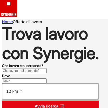
Home
Offerte di lavoro
Trova lavoro
con Synergie.
Che lavoro stai cercando?
Dove
10 km
Avvia ricerca