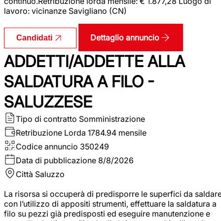
continuo.Retribuzione lorda mensile: € 1.877,28 Luogo di
lavoro: vicinanze Savigliano (CN)
Dettaglio annuncio
Candidati
ADDETTI/ADDETTE ALLA
SALDATURA A FILO -
SALUZZESE
Tipo di contratto
Somministrazione
Retribuzione Lorda
1784.94 mensile
Codice annuncio
350249
Data di pubblicazione
8/8/2026
Città
Saluzzo
La risorsa si occuperà di predisporre le superfici da saldar
con l’utilizzo di appositi strumenti, effettuare la saldatura a
filo su pezzi già predisposti ed eseguire manutenzione e