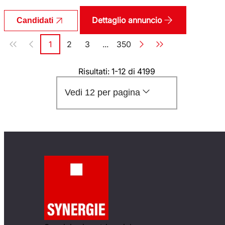
Dettaglio annuncio
Candidati
Paginazione
1
2
3
...
350
Pagina
Pagina
Pagina
Pagina
Risultati: 1-12 di 4199
Vedi 12 per pagina