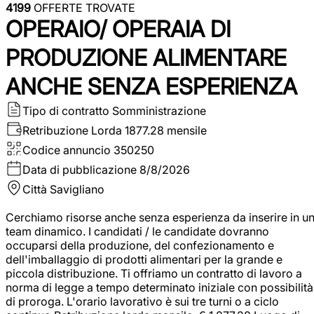
4199
OFFERTE TROVATE
OPERAIO/ OPERAIA DI
PRODUZIONE ALIMENTARE
ANCHE SENZA ESPERIENZA
Tipo di contratto
Somministrazione
Retribuzione Lorda
1877.28 mensile
Codice annuncio
350250
Data di pubblicazione
8/8/2026
Città
Savigliano
Cerchiamo risorse anche senza esperienza da inserire in u
team dinamico. I candidati / le candidate dovranno
occuparsi della produzione, del confezionamento e
dell'imballaggio di prodotti alimentari per la grande e
piccola distribuzione. Ti offriamo un contratto di lavoro a
norma di legge a tempo determinato iniziale con possibilità
di proroga. L'orario lavorativo è sui tre turni o a ciclo