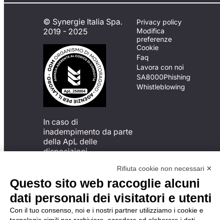
© Synergie Italia Spa.
Privacy policy
2019 - 2025
Modifica
preferenze
Cookie
Faq
Lavora con noi
SA8000
Phishing
Whistleblowing
In caso di
inadempimento da parte
della ApL delle
disposizioni
del Codice di Condotta, è
Rifiuta cookie non necessari ✕
possibile presentare un
reclamo
Questo sito web raccoglie alcuni
all’Organismo di
dati personali dei visitatori e utenti
Monitoraggio utilizzando
una delle modalità
Con il tuo consenso, noi e i nostri partner utilizziamo i cookie e