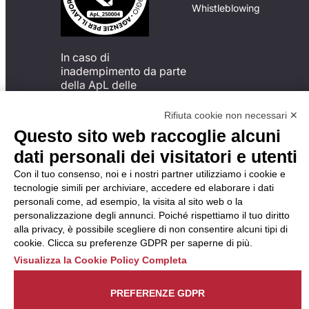
Whistleblowing
In caso di
inadempimento da parte
della ApL delle
disposizioni
del Codice di Condotta, è
Rifiuta cookie non necessari ✕
possibile presentare un
Questo sito web raccoglie alcuni
reclamo
dati personali dei visitatori e utenti
all’Organismo di
Monitoraggio utilizzando
Con il tuo consenso, noi e i nostri partner utilizziamo i cookie e
una delle modalità
tecnologie simili per archiviare, accedere ed elaborare i dati
descritte al seguente
personali come, ad esempio, la visita al sito web o la
indirizzo web
personalizzazione degli annunci. Poiché rispettiamo il tuo diritto
https://odm-
alla privacy, è possibile scegliere di non consentire alcuni tipi di
agenzielavoro.it/reclami/
.
cookie. Clicca su preferenze GDPR per saperne di più.
Visualizza la Cookie Policy Completa
PREFERENZE GDPR