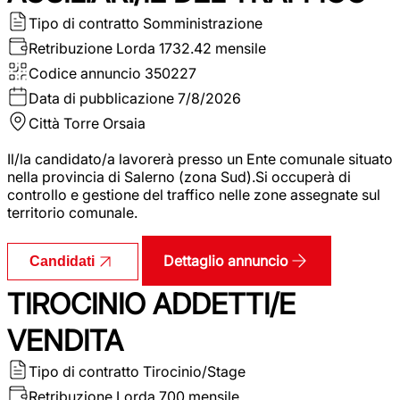
Tipo di contratto
Somministrazione
Retribuzione Lorda
1732.42 mensile
Codice annuncio
350227
Data di pubblicazione
7/8/2026
Città
Torre Orsaia
Il/la candidato/a lavorerà presso un Ente comunale situato
nella provincia di Salerno (zona Sud).Si occuperà di
controllo e gestione del traffico nelle zone assegnate sul
territorio comunale.
Dettaglio annuncio
Candidati
TIROCINIO ADDETTI/E
VENDITA
Tipo di contratto
Tirocinio/Stage
Retribuzione Lorda
700 mensile