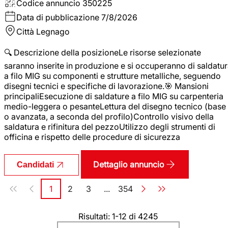
Codice annuncio
350225
Data di pubblicazione
7/8/2026
Città
Legnago
🔍 Descrizione della posizioneLe risorse selezionate
saranno inserite in produzione e si occuperanno di saldatu
a filo MIG su componenti e strutture metalliche, seguendo
disegni tecnici e specifiche di lavorazione.🎯 Mansioni
principaliEsecuzione di saldature a filo MIG su carpenteria
medio-leggera o pesanteLettura del disegno tecnico (base
o avanzata, a seconda del profilo)Controllo visivo della
saldatura e rifinitura del pezzoUtilizzo degli strumenti di
officina e rispetto delle procedure di sicurezza
Dettaglio annuncio
Candidati
Paginazione
1
2
3
...
354
Pagina
Pagina
Pagina
Pagina
Risultati: 1-12 di 4245