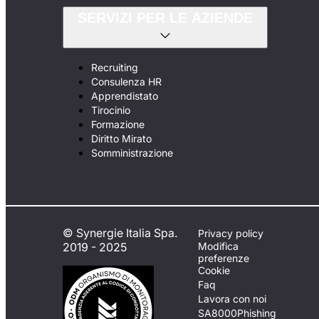
SERVIZI PER LE AZIENDE
Recruiting
Consulenza HR
Apprendistato
Tirocinio
Formazione
Diritto Mirato
Somministrazione
© Synergie Italia Spa.
Privacy policy
2019 - 2025
Modifica
preferenze
Cookie
Faq
Lavora con noi
SA8000
Phishing