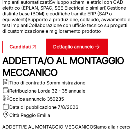
impianti automatizzatiSviluppo schemi elettrici con CAD
elettrico (EPLAN, SPAC, SEE Electrical o similari)Gestione
distinte base (BOM) e codifiche tramite ERP (SAP o
equivalenti)Supporto a produzione, collaudo, avviamento 
test impiantiCollaborazione con ufficio tecnico su progetti
di customizzazione e miglioramento prodotto
Dettaglio annuncio
Candidati
ADDETTA/O AL MONTAGGIO
MECCANICO
Tipo di contratto
Somministrazione
Retribuzione Lorda
32 - 35 annuale
Codice annuncio
350235
Data di pubblicazione
7/8/2026
Città
Reggio Emilia
ADDETTI/E AL MONTAGGIO MECCANICOSiamo alla ricerc