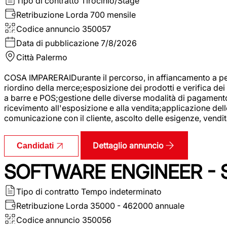
Tipo di contratto
Tirocinio/Stage
Retribuzione Lorda
700 mensile
Codice annuncio
350057
Data di pubblicazione
7/8/2026
Città
Palermo
COSA IMPARERAIDurante il percorso, in affiancamento a pers
riordino della merce;esposizione dei prodotti e verifica dei 
a barre e POS;gestione delle diverse modalità di pagamento;
ricevimento all'esposizione e alla vendita;applicazione dell
comunicazione con il cliente, ascolto delle esigenze, vendit
Dettaglio annuncio
Candidati
SOFTWARE ENGINEER - 
Tipo di contratto
Tempo indeterminato
Retribuzione Lorda
35000 - 462000 annuale
Codice annuncio
350056