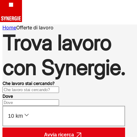
Home
Offerte di lavoro
Trova lavoro
con Synergie.
Che lavoro stai cercando?
Dove
10 km
Avvia ricerca