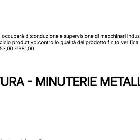
 si occuperà di:conduzione e supervisione di macchinari indust
clo produttivo;controllo qualità del prodotto finito;verifica 
753,00 -1981,00.
URA - MINUTERIE METAL