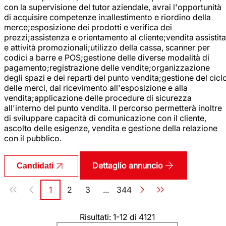
con la supervisione del tutor aziendale, avrai l'opportunità
di acquisire competenze in:allestimento e riordino della
merce;esposizione dei prodotti e verifica dei
prezzi;assistenza e orientamento al cliente;vendita assistita
e attività promozionali;utilizzo della cassa, scanner per
codici a barre e POS;gestione delle diverse modalità di
pagamento;registrazione delle vendite;organizzazione
degli spazi e dei reparti del punto vendita;gestione del cicl
delle merci, dal ricevimento all'esposizione e alla
vendita;applicazione delle procedure di sicurezza
all'interno del punto vendita. Il percorso permetterà inoltre
di sviluppare capacità di comunicazione con il cliente,
ascolto delle esigenze, vendita e gestione della relazione
con il pubblico.
Dettaglio annuncio
Candidati
Paginazione
1
2
3
...
344
Pagina
Pagina
Pagina
Pagina
Risultati: 1-12 di 4121