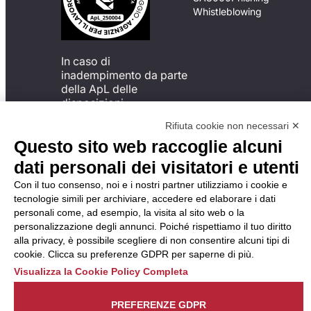
Whistleblowing
In caso di
inadempimento da parte
della ApL delle
disposizioni
del Codice di Condotta, è
Rifiuta cookie non necessari ✕
possibile presentare un
Questo sito web raccoglie alcuni
reclamo
all’Organismo di
dati personali dei visitatori e utenti
Monitoraggio utilizzando
Con il tuo consenso, noi e i nostri partner utilizziamo i cookie e
una delle modalità
tecnologie simili per archiviare, accedere ed elaborare i dati
descritte al seguente
personali come, ad esempio, la visita al sito web o la
indirizzo web
personalizzazione degli annunci. Poiché rispettiamo il tuo diritto
https://odm-
alla privacy, è possibile scegliere di non consentire alcuni tipi di
agenzielavoro.it/reclami/
.
cookie. Clicca su preferenze GDPR per saperne di più.
Visualizza la Cookie Policy Completa
PREFERENZE GDPR