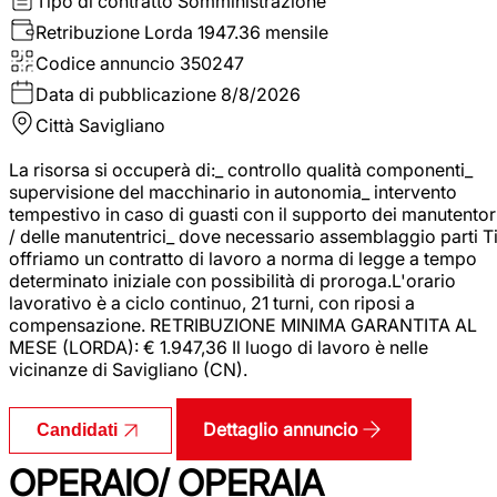
Tipo di contratto
Somministrazione
Retribuzione Lorda
1947.36 mensile
Codice annuncio
350247
Data di pubblicazione
8/8/2026
Città
Savigliano
La risorsa si occuperà di:_ controllo qualità componenti_
supervisione del macchinario in autonomia_ intervento
tempestivo in caso di guasti con il supporto dei manutentor
/ delle manutentrici_ dove necessario assemblaggio parti T
offriamo un contratto di lavoro a norma di legge a tempo
determinato iniziale con possibilità di proroga.L'orario
lavorativo è a ciclo continuo, 21 turni, con riposi a
compensazione. RETRIBUZIONE MINIMA GARANTITA AL
MESE (LORDA): € 1.947,36 Il luogo di lavoro è nelle
vicinanze di Savigliano (CN).
Dettaglio annuncio
Candidati
OPERAIO/ OPERAIA