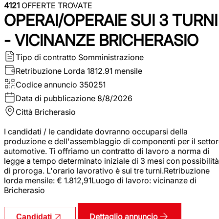
4121
OFFERTE TROVATE
OPERAI/OPERAIE SUI 3 TURNI
- VICINANZE BRICHERASIO
Tipo di contratto
Somministrazione
Retribuzione Lorda
1812.91 mensile
Codice annuncio
350251
Data di pubblicazione
8/8/2026
Città
Bricherasio
I candidati / le candidate dovranno occuparsi della
produzione e dell'assemblaggio di componenti per il setto
automotive. Ti offriamo un contratto di lavoro a norma di
legge a tempo determinato iniziale di 3 mesi con possibilità
di proroga. L'orario lavorativo è sui tre turni.Retribuzione
lorda mensile: € 1.812,91Luogo di lavoro: vicinanze di
Bricherasio
Dettaglio annuncio
Candidati