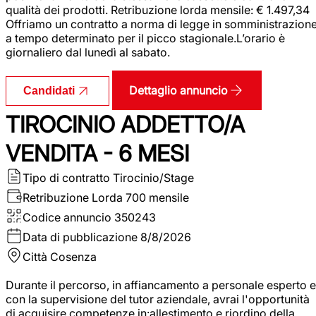
qualità dei prodotti. Retribuzione lorda mensile: € 1.497,34
Offriamo un contratto a norma di legge in somministrazion
a tempo determinato per il picco stagionale.L’orario è
giornaliero dal lunedì al sabato.
Dettaglio annuncio
Candidati
TIROCINIO ADDETTO/A
VENDITA - 6 MESI
Tipo di contratto
Tirocinio/Stage
Retribuzione Lorda
700 mensile
Codice annuncio
350243
Data di pubblicazione
8/8/2026
Città
Cosenza
Durante il percorso, in affiancamento a personale esperto e
con la supervisione del tutor aziendale, avrai l'opportunità
di acquisire competenze in:allestimento e riordino della