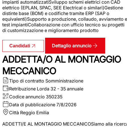
impianti automatizzatiSviluppo schemi elettrici con CAD
elettrico (EPLAN, SPAC, SEE Electrical o similari)Gestione
distinte base (BOM) e codifiche tramite ERP (SAP o
equivalenti)Supporto a produzione, collaudo, avviamento 
test impiantiCollaborazione con ufficio tecnico su progetti
di customizzazione e miglioramento prodotto
Dettaglio annuncio
Candidati
ADDETTA/O AL MONTAGGIO
MECCANICO
Tipo di contratto
Somministrazione
Retribuzione Lorda
32 - 35 annuale
Codice annuncio
350235
Data di pubblicazione
7/8/2026
Città
Reggio Emilia
ADDETTI/E AL MONTAGGIO MECCANICOSiamo alla ricerc