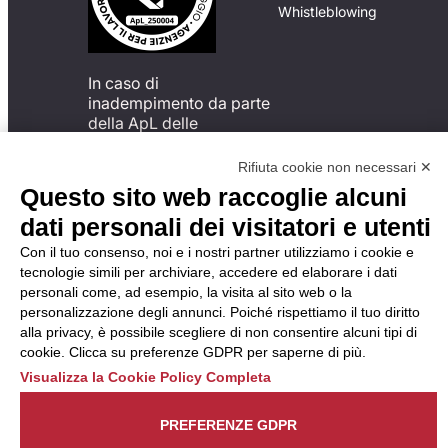
Whistleblowing
In caso di
inadempimento da parte
della ApL delle
disposizioni
del Codice di Condotta, è
Rifiuta cookie non necessari ✕
possibile presentare un
Questo sito web raccoglie alcuni
reclamo
dati personali dei visitatori e utenti
all’Organismo di
Monitoraggio utilizzando
Con il tuo consenso, noi e i nostri partner utilizziamo i cookie e
una delle modalità
tecnologie simili per archiviare, accedere ed elaborare i dati
descritte al seguente
personali come, ad esempio, la visita al sito web o la
indirizzo web
personalizzazione degli annunci. Poiché rispettiamo il tuo diritto
https://odm-
alla privacy, è possibile scegliere di non consentire alcuni tipi di
agenzielavoro.it/reclami/
.
cookie. Clicca su preferenze GDPR per saperne di più.
Visualizza la Cookie Policy Completa
PREFERENZE GDPR