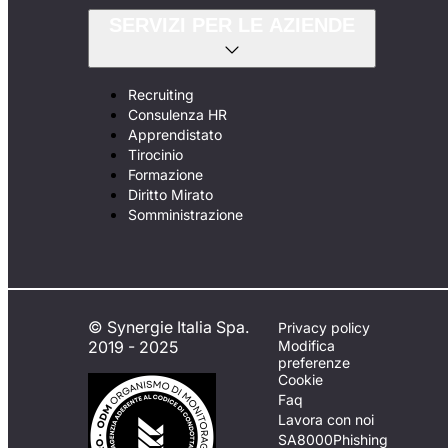
SERVIZI PER LE AZIENDE
Recruiting
Consulenza HR
Apprendistato
Tirocinio
Formazione
Diritto Mirato
Somministrazione
© Synergie Italia Spa.
Privacy policy
2019 - 2025
Modifica
preferenze
Cookie
Faq
Lavora con noi
SA8000
Phishing