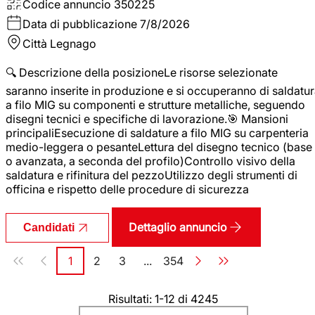
Codice annuncio
350225
Data di pubblicazione
7/8/2026
Città
Legnago
🔍 Descrizione della posizioneLe risorse selezionate
saranno inserite in produzione e si occuperanno di saldatu
a filo MIG su componenti e strutture metalliche, seguendo
disegni tecnici e specifiche di lavorazione.🎯 Mansioni
principaliEsecuzione di saldature a filo MIG su carpenteria
medio-leggera o pesanteLettura del disegno tecnico (base
o avanzata, a seconda del profilo)Controllo visivo della
saldatura e rifinitura del pezzoUtilizzo degli strumenti di
officina e rispetto delle procedure di sicurezza
Dettaglio annuncio
Candidati
Paginazione
1
2
3
...
354
Pagina
Pagina
Pagina
Pagina
Risultati: 1-12 di 4245