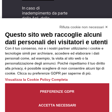
In caso di
inadempimento da parte
della ApL delle
disposizioni
Rifiuta cookie non necessari ✕
del Codice di Condotta, è
possibile presentare un
Questo sito web raccoglie alcuni
reclamo
dati personali dei visitatori e utenti
all’Organismo di
Monitoraggio utilizzando
Con il tuo consenso, noi e i nostri partner utilizziamo i cookie e
una delle modalità
tecnologie simili per archiviare, accedere ed elaborare i dati
descritte al seguente
personali come, ad esempio, la visita al sito web o la
indirizzo web
personalizzazione degli annunci. Poiché rispettiamo il tuo diritto
https://odm-
alla privacy, è possibile scegliere di non consentire alcuni tipi di
agenzielavoro.it/reclami/
.
cookie. Clicca su preferenze GDPR per saperne di più.
Visualizza la Cookie Policy Completa
PREFERENZE GDPR
ACCETTA NECESSARI