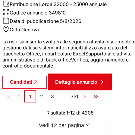
Retribuzione Lorda
22000 - 25000 annuale
Codice annuncio
349810
Data di pubblicazione
5/8/2026
Città
Genova
La risorsa inserita svolgerà le seguenti attività:Inserimento 
gestione dati su sistemi informaticiUtilizzo avanzato del
pacchetto Office, in particolare ExcelSupporto alle attività
amministrative e di back officeVerifica, aggiornamento e
controllo documentale
Dettaglio annuncio
Candidati
Paginazione
1
2
3
...
351
Pagina
Pagina
Pagina
Pagina
Risultati: 1-12 di 4208
Vedi 12 per pagina