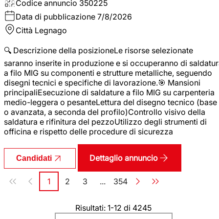
Codice annuncio
350225
Data di pubblicazione
7/8/2026
Città
Legnago
🔍 Descrizione della posizioneLe risorse selezionate
saranno inserite in produzione e si occuperanno di saldatu
a filo MIG su componenti e strutture metalliche, seguendo
disegni tecnici e specifiche di lavorazione.🎯 Mansioni
principaliEsecuzione di saldature a filo MIG su carpenteria
medio-leggera o pesanteLettura del disegno tecnico (base
o avanzata, a seconda del profilo)Controllo visivo della
saldatura e rifinitura del pezzoUtilizzo degli strumenti di
officina e rispetto delle procedure di sicurezza
Dettaglio annuncio
Candidati
Paginazione
1
2
3
...
354
Pagina
Pagina
Pagina
Pagina
Risultati: 1-12 di 4245