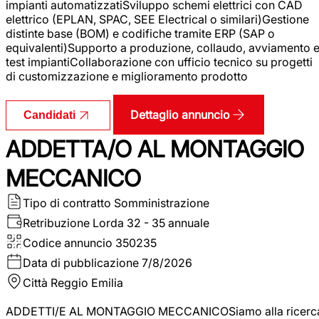
impianti automatizzatiSviluppo schemi elettrici con CAD
elettrico (EPLAN, SPAC, SEE Electrical o similari)Gestione
distinte base (BOM) e codifiche tramite ERP (SAP o
equivalenti)Supporto a produzione, collaudo, avviamento 
test impiantiCollaborazione con ufficio tecnico su progetti
di customizzazione e miglioramento prodotto
Dettaglio annuncio
Candidati
ADDETTA/O AL MONTAGGIO
MECCANICO
Tipo di contratto
Somministrazione
Retribuzione Lorda
32 - 35 annuale
Codice annuncio
350235
Data di pubblicazione
7/8/2026
Città
Reggio Emilia
ADDETTI/E AL MONTAGGIO MECCANICOSiamo alla ricerc