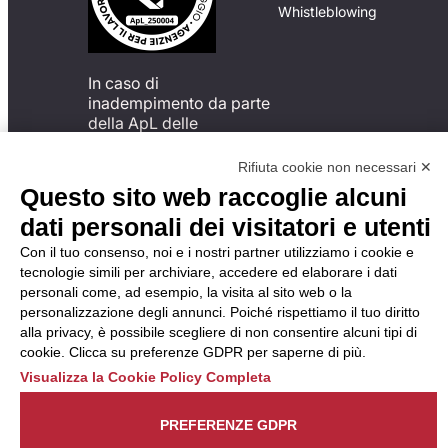
Whistleblowing
In caso di
inadempimento da parte
della ApL delle
disposizioni
del Codice di Condotta, è
Rifiuta cookie non necessari ✕
possibile presentare un
Questo sito web raccoglie alcuni
reclamo
dati personali dei visitatori e utenti
all’Organismo di
Monitoraggio utilizzando
Con il tuo consenso, noi e i nostri partner utilizziamo i cookie e
una delle modalità
tecnologie simili per archiviare, accedere ed elaborare i dati
descritte al seguente
personali come, ad esempio, la visita al sito web o la
indirizzo web
personalizzazione degli annunci. Poiché rispettiamo il tuo diritto
https://odm-
alla privacy, è possibile scegliere di non consentire alcuni tipi di
agenzielavoro.it/reclami/
.
cookie. Clicca su preferenze GDPR per saperne di più.
Visualizza la Cookie Policy Completa
PREFERENZE GDPR