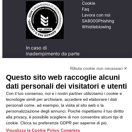
Cookie
Faq
Lavora con noi
SA8000
Phishing
Whistleblowing
In caso di
inadempimento da parte
della ApL delle
disposizioni
Rifiuta cookie non necessari ✕
del Codice di Condotta, è
Questo sito web raccoglie alcuni
possibile presentare un
reclamo
dati personali dei visitatori e utenti
all’Organismo di
Con il tuo consenso, noi e i nostri partner utilizziamo i cookie e
Monitoraggio utilizzando
tecnologie simili per archiviare, accedere ed elaborare i dati
una delle modalità
personali come, ad esempio, la visita al sito web o la
descritte al seguente
personalizzazione degli annunci. Poiché rispettiamo il tuo diritto
indirizzo web
alla privacy, è possibile scegliere di non consentire alcuni tipi di
https://odm-
cookie. Clicca su preferenze GDPR per saperne di più.
agenzielavoro.it/reclami/
.
Visualizza la Cookie Policy Completa