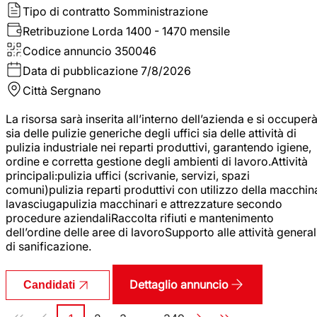
Tipo di contratto
Somministrazione
Retribuzione Lorda
1400 - 1470 mensile
Codice annuncio
350046
Data di pubblicazione
7/8/2026
Città
Sergnano
La risorsa sarà inserita all’interno dell’azienda e si occuper
sia delle pulizie generiche degli uffici sia delle attività di
pulizia industriale nei reparti produttivi, garantendo igiene,
ordine e corretta gestione degli ambienti di lavoro.Attività
principali:pulizia uffici (scrivanie, servizi, spazi
comuni)pulizia reparti produttivi con utilizzo della macchin
lavasciugapulizia macchinari e attrezzature secondo
procedure aziendaliRaccolta rifiuti e mantenimento
dell’ordine delle aree di lavoroSupporto alle attività general
di sanificazione.
Dettaglio annuncio
Candidati
Paginazione