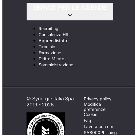
SERVIZI PER LE AZIENDE
Recruiting
Consulenza HR
Apprendistato
Tirocinio
Formazione
Diritto Mirato
Somministrazione
© Synergie Italia Spa.
Privacy policy
2019 - 2025
Modifica
preferenze
Cookie
Faq
Lavora con noi
SA8000
Phishing