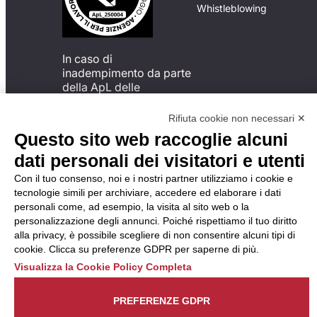
Whistleblowing
In caso di
inadempimento da parte
della ApL delle
disposizioni
del Codice di Condotta, è
Rifiuta cookie non necessari ✕
possibile presentare un
Questo sito web raccoglie alcuni
reclamo
dati personali dei visitatori e utenti
all’Organismo di
Monitoraggio utilizzando
Con il tuo consenso, noi e i nostri partner utilizziamo i cookie e
una delle modalità
tecnologie simili per archiviare, accedere ed elaborare i dati
descritte al seguente
personali come, ad esempio, la visita al sito web o la
indirizzo web
personalizzazione degli annunci. Poiché rispettiamo il tuo diritto
https://odm-
alla privacy, è possibile scegliere di non consentire alcuni tipi di
agenzielavoro.it/reclami/
.
cookie. Clicca su preferenze GDPR per saperne di più.
Visualizza la Cookie Policy Completa
PREFERENZE GDPR