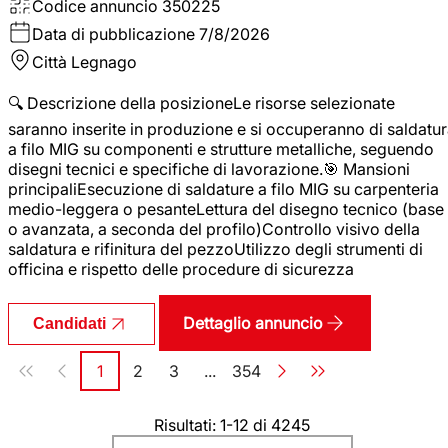
Codice annuncio
350225
Data di pubblicazione
7/8/2026
Città
Legnago
🔍 Descrizione della posizioneLe risorse selezionate
saranno inserite in produzione e si occuperanno di saldatu
a filo MIG su componenti e strutture metalliche, seguendo
disegni tecnici e specifiche di lavorazione.🎯 Mansioni
principaliEsecuzione di saldature a filo MIG su carpenteria
medio-leggera o pesanteLettura del disegno tecnico (base
o avanzata, a seconda del profilo)Controllo visivo della
saldatura e rifinitura del pezzoUtilizzo degli strumenti di
officina e rispetto delle procedure di sicurezza
Dettaglio annuncio
Candidati
Paginazione
1
2
3
...
354
Pagina
Pagina
Pagina
Pagina
Risultati: 1-12 di 4245