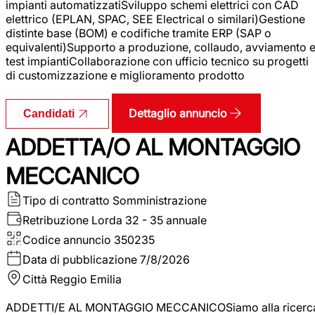
impianti automatizzatiSviluppo schemi elettrici con CAD
elettrico (EPLAN, SPAC, SEE Electrical o similari)Gestione
distinte base (BOM) e codifiche tramite ERP (SAP o
equivalenti)Supporto a produzione, collaudo, avviamento 
test impiantiCollaborazione con ufficio tecnico su progetti
di customizzazione e miglioramento prodotto
Dettaglio annuncio
Candidati
ADDETTA/O AL MONTAGGIO
MECCANICO
Tipo di contratto
Somministrazione
Retribuzione Lorda
32 - 35 annuale
Codice annuncio
350235
Data di pubblicazione
7/8/2026
Città
Reggio Emilia
ADDETTI/E AL MONTAGGIO MECCANICOSiamo alla ricerc