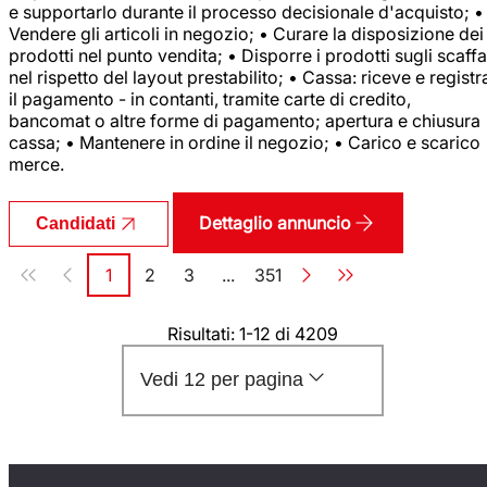
e supportarlo durante il processo decisionale d'acquisto; •
Vendere gli articoli in negozio; • Curare la disposizione dei
prodotti nel punto vendita; • Disporre i prodotti sugli scaffa
nel rispetto del layout prestabilito; • Cassa: riceve e registr
il pagamento - in contanti, tramite carte di credito,
bancomat o altre forme di pagamento; apertura e chiusura
cassa; • Mantenere in ordine il negozio; • Carico e scarico
merce.
Dettaglio annuncio
Candidati
Paginazione
1
2
3
...
351
Pagina
Pagina
Pagina
Pagina
Risultati: 1-12 di 4209
Vedi 12 per pagina