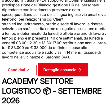
d’acconto, Intrastat e F24;supporto al Commercialista nella
predisposizione del Bilancio;gestione HR del personale
dipendente con inserimento presenze e nota
spese;quotidiano utilizzo della lingua inglese via email e vi
telefono, per relazionarsi coi Clienti
stranieri.Inquadramento, orario e sede di lavoroLa risorsa
selezionata sarà inserita come di seguito:assunzione dirett
a tempo indeterminato da lunedì 5 ottobre;orario di lavoro 
tempo pieno e in presenza, 40 ore settimanali, da lunedì a
venerdì 08.00-12.30 e 13.30-17.00;retribuzione annua lorda
tra € 33.000 ed € 38.000 da definire in base alle
competenze acquisite e suddivisa in 14 mensilità;sede di
lavoro nelle vicinanze di Saronno (VA).
Dettaglio annuncio
Candidati
ACADEMY SETTORE
LOGISTICO 📦 - SETTEMBRE
2026