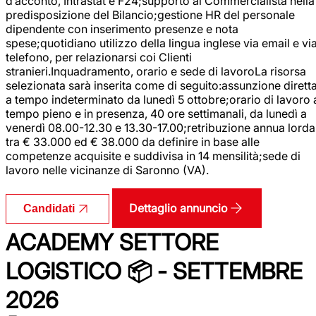
d’acconto, Intrastat e F24;supporto al Commercialista nella
predisposizione del Bilancio;gestione HR del personale
dipendente con inserimento presenze e nota
spese;quotidiano utilizzo della lingua inglese via email e vi
telefono, per relazionarsi coi Clienti
stranieri.Inquadramento, orario e sede di lavoroLa risorsa
selezionata sarà inserita come di seguito:assunzione dirett
a tempo indeterminato da lunedì 5 ottobre;orario di lavoro 
tempo pieno e in presenza, 40 ore settimanali, da lunedì a
venerdì 08.00-12.30 e 13.30-17.00;retribuzione annua lorda
tra € 33.000 ed € 38.000 da definire in base alle
competenze acquisite e suddivisa in 14 mensilità;sede di
lavoro nelle vicinanze di Saronno (VA).
Dettaglio annuncio
Candidati
ACADEMY SETTORE
LOGISTICO 📦 - SETTEMBRE
2026