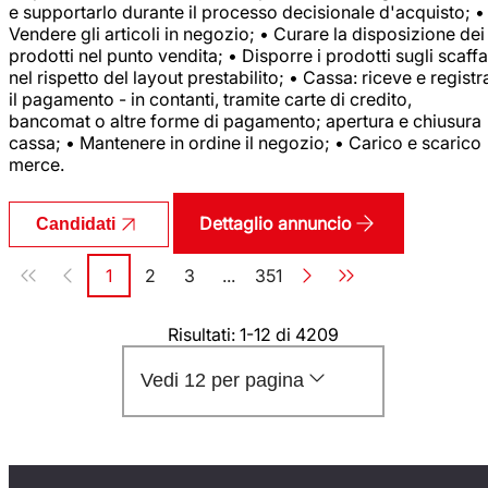
e supportarlo durante il processo decisionale d'acquisto; •
Vendere gli articoli in negozio; • Curare la disposizione dei
prodotti nel punto vendita; • Disporre i prodotti sugli scaffa
nel rispetto del layout prestabilito; • Cassa: riceve e registr
il pagamento - in contanti, tramite carte di credito,
bancomat o altre forme di pagamento; apertura e chiusura
cassa; • Mantenere in ordine il negozio; • Carico e scarico
merce.
Dettaglio annuncio
Candidati
Paginazione
1
2
3
...
351
Pagina
Pagina
Pagina
Pagina
Risultati: 1-12 di 4209
Vedi 12 per pagina