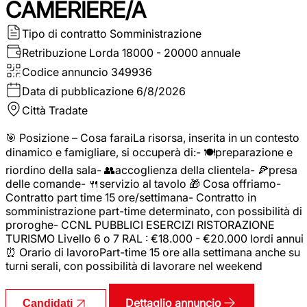
CAMERIERE/A
Tipo di contratto
Somministrazione
Retribuzione Lorda
18000 - 20000 annuale
Codice annuncio
349936
Data di pubblicazione
6/8/2026
Città
Tradate
🎯 Posizione – Cosa faraiLa risorsa, inserita in un contesto
dinamico e famigliare, si occuperà di:- 🍽️preparazione e
riordino della sala- 👥accoglienza della clientela- 🍕presa
delle comande- 🍴servizio al tavolo 🎁 Cosa offriamo-
Contratto part time 15 ore/settimana- Contratto in
somministrazione part-time determinato, con possibilità di
proroghe- CCNL PUBBLICI ESERCIZI RISTORAZIONE
TURISMO Livello 6 o 7 RAL : €18.000 - €20.000 lordi annui
⏰ Orario di lavoroPart-time 15 ore alla settimana anche su
turni serali, con possibilità di lavorare nel weekend
Dettaglio annuncio
Candidati