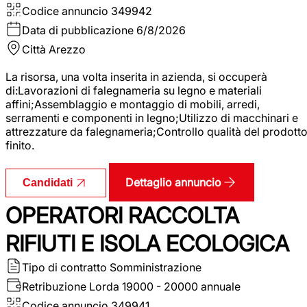
Codice annuncio
349942
Data di pubblicazione
6/8/2026
Città
Arezzo
La risorsa, una volta inserita in azienda, si occuperà
di:Lavorazioni di falegnameria su legno e materiali
affini;Assemblaggio e montaggio di mobili, arredi,
serramenti e componenti in legno;Utilizzo di macchinari e
attrezzature da falegnameria;Controllo qualità del prodott
finito.
Dettaglio annuncio
Candidati
OPERATORI RACCOLTA
RIFIUTI E ISOLA ECOLOGICA
Tipo di contratto
Somministrazione
Retribuzione Lorda
19000 - 20000 annuale
Codice annuncio
349941