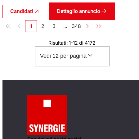
Dettaglio annuncio
Candidati
Paginazione
1
2
3
...
348
Pagina
Pagina
Pagina
Pagina
Risultati: 1-12 di 4172
Vedi 12 per pagina