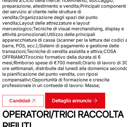
relative a:Ciclo della merce: ricevimento, stoccaggio,
preparazione, allestimento e vendita;Principali componenti
del servizio al cliente nelle strutture di
vendita;Organizzazione degli spazi del punto
vendita;Layout delle attrezzature e layout
merceologico;Tecniche di visual merchandising, display e
attività promozionali;Utilizzo delle principali
apparecchiature di cassa (scanner per la lettura dei codici 
barre, POS, ecc.);Sistemi di pagamento e gestione delle
transazioni;Tecniche di vendita assistita e attiva;COSA
OFFRIAMOTirocinio formativo della durata di 6
mesi;Rimborso spese di €700 mensili;Orario di lavoro di 3
ore settimanali, distribuite dal lunedì alla domenica second
la pianificazione del punto vendita, con riposi
compensativi;Opportunità di formazione e crescita
professionale in un contsede di lavoro: Massa;
Dettaglio annuncio
Candidati
OPERATORI/TRICI RACCOLTA
RIFIUTI