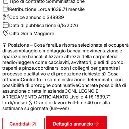
Tipo di contratto
Somministrazione
Retribuzione Lorda
1639.71 mensile
Codice annuncio
349939
Data di pubblicazione
6/8/2026
Città
Gorla Maggiore
🎯 Posizione – Cosa faraiLa risorsa selezionata si occuperà
di:assemblaggio e montaggio bancalimovimentazione e
riparazione bancaliutilizzare attrezzi della carpenteria
medio/leggera come cacciaviti, avvitatori, piedi di porco,
trapani e pinze.coordinarsi con i colleghi per garantire il
processo qualitativo e di produzione richiesto 🎁 Cosa
offriamoContratto in somministrazione determinato, con
possibilità di proroghe continuativeConcrete possibilità di
assunzione diretta in aziendaCCNL LEGNO E
ARREDAMENTO ARTIGIANATO Livello 4 (€ 1639,71
lordi/mese) ⏰ Orario di lavoroFull-time 40 ore alla
settimana su giornata (lun–ven)
Dettaglio annuncio
Candidati