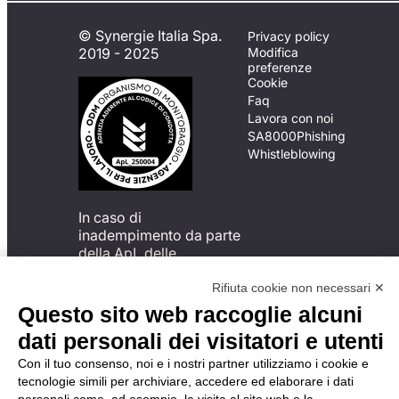
© Synergie Italia Spa.
Privacy policy
2019 - 2025
Modifica
preferenze
Cookie
Faq
Lavora con noi
SA8000
Phishing
Whistleblowing
In caso di
inadempimento da parte
della ApL delle
disposizioni
del Codice di Condotta, è
Rifiuta cookie non necessari ✕
possibile presentare un
Questo sito web raccoglie alcuni
reclamo
dati personali dei visitatori e utenti
all’Organismo di
Monitoraggio utilizzando
Con il tuo consenso, noi e i nostri partner utilizziamo i cookie e
una delle modalità
tecnologie simili per archiviare, accedere ed elaborare i dati
descritte al seguente