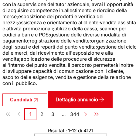
con la supervisione del tutor aziendale, avrai l'opportunità
di acquisire competenze in:allestimento e riordino della
merce;esposizione dei prodotti e verifica dei
prezzi;assistenza e orientamento al cliente;vendita assistita
e attività promozionali;utilizzo della cassa, scanner per
codici a barre e POS;gestione delle diverse modalità di
pagamento;registrazione delle vendite;organizzazione
degli spazi e dei reparti del punto vendita;gestione del cicl
delle merci, dal ricevimento all'esposizione e alla
vendita;applicazione delle procedure di sicurezza
all'interno del punto vendita. Il percorso permetterà inoltre
di sviluppare capacità di comunicazione con il cliente,
ascolto delle esigenze, vendita e gestione della relazione
con il pubblico.
Dettaglio annuncio
Candidati
Paginazione
1
2
3
...
344
Pagina
Pagina
Pagina
Pagina
Risultati: 1-12 di 4121