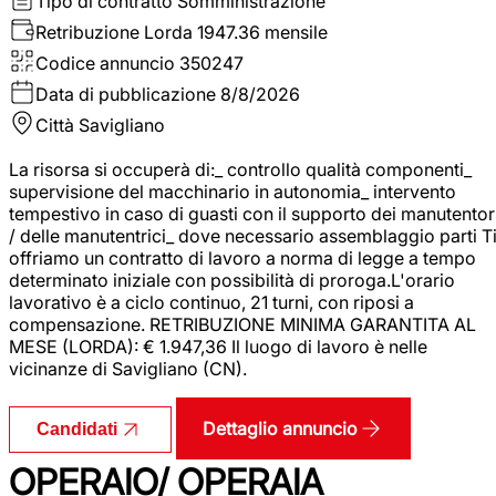
Tipo di contratto
Somministrazione
Retribuzione Lorda
1947.36 mensile
Codice annuncio
350247
Data di pubblicazione
8/8/2026
Città
Savigliano
La risorsa si occuperà di:_ controllo qualità componenti_
supervisione del macchinario in autonomia_ intervento
tempestivo in caso di guasti con il supporto dei manutentor
/ delle manutentrici_ dove necessario assemblaggio parti T
offriamo un contratto di lavoro a norma di legge a tempo
determinato iniziale con possibilità di proroga.L'orario
lavorativo è a ciclo continuo, 21 turni, con riposi a
compensazione. RETRIBUZIONE MINIMA GARANTITA AL
MESE (LORDA): € 1.947,36 Il luogo di lavoro è nelle
vicinanze di Savigliano (CN).
Dettaglio annuncio
Candidati
OPERAIO/ OPERAIA