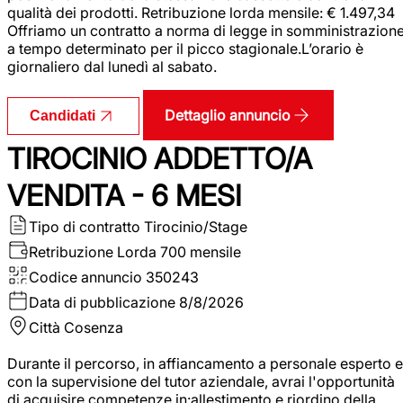
qualità dei prodotti. Retribuzione lorda mensile: € 1.497,34
Offriamo un contratto a norma di legge in somministrazion
a tempo determinato per il picco stagionale.L’orario è
giornaliero dal lunedì al sabato.
Dettaglio annuncio
Candidati
TIROCINIO ADDETTO/A
VENDITA - 6 MESI
Tipo di contratto
Tirocinio/Stage
Retribuzione Lorda
700 mensile
Codice annuncio
350243
Data di pubblicazione
8/8/2026
Città
Cosenza
Durante il percorso, in affiancamento a personale esperto e
con la supervisione del tutor aziendale, avrai l'opportunità
di acquisire competenze in:allestimento e riordino della