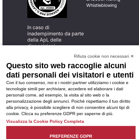
Whistleblowing
In caso di
inadempimento da parte
della ApL delle
disposizioni
del Codice di Condotta, è
Rifiuta cookie non necessari ✕
possibile presentare un
Questo sito web raccoglie alcuni
reclamo
all’Organismo di
dati personali dei visitatori e utenti
Monitoraggio utilizzando
Con il tuo consenso, noi e i nostri partner utilizziamo i cookie e
una delle modalità
tecnologie simili per archiviare, accedere ed elaborare i dati
descritte al seguente
personali come, ad esempio, la visita al sito web o la
indirizzo web
personalizzazione degli annunci. Poiché rispettiamo il tuo diritto
https://odm-
alla privacy, è possibile scegliere di non consentire alcuni tipi di
agenzielavoro.it/reclami/
.
cookie. Clicca su preferenze GDPR per saperne di più.
Visualizza la Cookie Policy Completa
PREFERENZE GDPR