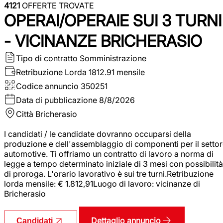
4121
OFFERTE TROVATE
OPERAI/OPERAIE SUI 3 TURNI
- VICINANZE BRICHERASIO
Tipo di contratto
Somministrazione
Retribuzione Lorda
1812.91 mensile
Codice annuncio
350251
Data di pubblicazione
8/8/2026
Città
Bricherasio
I candidati / le candidate dovranno occuparsi della
produzione e dell'assemblaggio di componenti per il setto
automotive. Ti offriamo un contratto di lavoro a norma di
legge a tempo determinato iniziale di 3 mesi con possibilità
di proroga. L'orario lavorativo è sui tre turni.Retribuzione
lorda mensile: € 1.812,91Luogo di lavoro: vicinanze di
Bricherasio
Dettaglio annuncio
Candidati