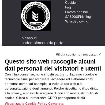
Cookie
Faq
Lavora con noi
SA8000
Phishing
Whistleblowing
In caso di
inadempimento da parte
della ApL delle
disposizioni
Rifiuta cookie non necessari ✕
del Codice di Condotta, è
Questo sito web raccoglie alcuni
possibile presentare un
reclamo
dati personali dei visitatori e utenti
all’Organismo di
Con il tuo consenso, noi e i nostri partner utilizziamo i cookie e
Monitoraggio utilizzando
tecnologie simili per archiviare, accedere ed elaborare i dati
una delle modalità
personali come, ad esempio, la visita al sito web o la
descritte al seguente
personalizzazione degli annunci. Poiché rispettiamo il tuo diritto
indirizzo web
alla privacy, è possibile scegliere di non consentire alcuni tipi di
https://odm-
cookie. Clicca su preferenze GDPR per saperne di più.
agenzielavoro.it/reclami/
.
Visualizza la Cookie Policy Completa