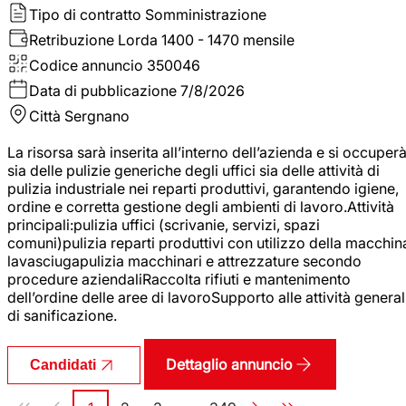
Tipo di contratto
Somministrazione
Retribuzione Lorda
1400 - 1470 mensile
Codice annuncio
350046
Data di pubblicazione
7/8/2026
Città
Sergnano
La risorsa sarà inserita all’interno dell’azienda e si occuper
sia delle pulizie generiche degli uffici sia delle attività di
pulizia industriale nei reparti produttivi, garantendo igiene,
ordine e corretta gestione degli ambienti di lavoro.Attività
principali:pulizia uffici (scrivanie, servizi, spazi
comuni)pulizia reparti produttivi con utilizzo della macchin
lavasciugapulizia macchinari e attrezzature secondo
procedure aziendaliRaccolta rifiuti e mantenimento
dell’ordine delle aree di lavoroSupporto alle attività general
di sanificazione.
Dettaglio annuncio
Candidati
Paginazione