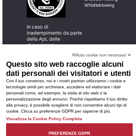
Whistleblowing
In caso di
inadempimento da parte
della ApL delle
disposizioni
del Codice di Condotta, è
Rifiuta cookie non necessari ✕
possibile presentare un
Questo sito web raccoglie alcuni
reclamo
all’Organismo di
dati personali dei visitatori e utenti
Monitoraggio utilizzando
Con il tuo consenso, noi e i nostri partner utilizziamo i cookie e
una delle modalità
tecnologie simili per archiviare, accedere ed elaborare i dati
descritte al seguente
personali come, ad esempio, la visita al sito web o la
indirizzo web
personalizzazione degli annunci. Poiché rispettiamo il tuo diritto
https://odm-
alla privacy, è possibile scegliere di non consentire alcuni tipi di
agenzielavoro.it/reclami/
.
cookie. Clicca su preferenze GDPR per saperne di più.
Visualizza la Cookie Policy Completa
PREFERENZE GDPR