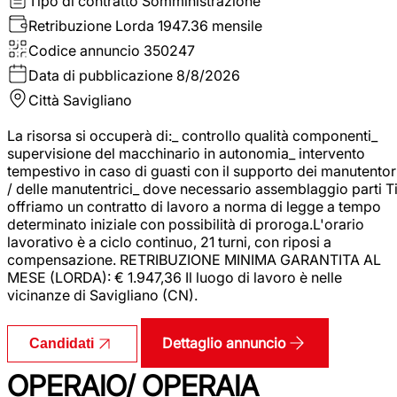
Tipo di contratto
Somministrazione
Retribuzione Lorda
1947.36 mensile
Codice annuncio
350247
Data di pubblicazione
8/8/2026
Città
Savigliano
La risorsa si occuperà di:_ controllo qualità componenti_
supervisione del macchinario in autonomia_ intervento
tempestivo in caso di guasti con il supporto dei manutentor
/ delle manutentrici_ dove necessario assemblaggio parti T
offriamo un contratto di lavoro a norma di legge a tempo
determinato iniziale con possibilità di proroga.L'orario
lavorativo è a ciclo continuo, 21 turni, con riposi a
compensazione. RETRIBUZIONE MINIMA GARANTITA AL
MESE (LORDA): € 1.947,36 Il luogo di lavoro è nelle
vicinanze di Savigliano (CN).
Dettaglio annuncio
Candidati
OPERAIO/ OPERAIA