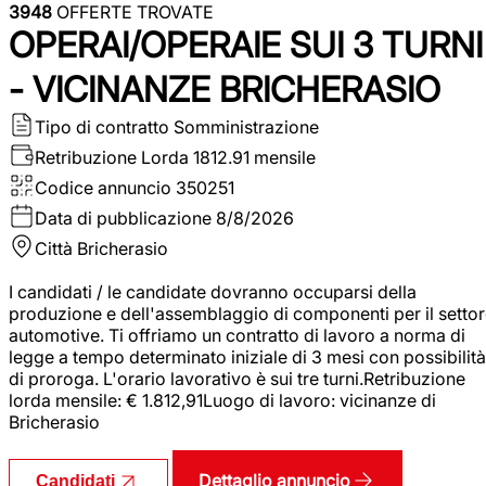
3948
OFFERTE TROVATE
OPERAI/OPERAIE SUI 3 TURNI
- VICINANZE BRICHERASIO
Tipo di contratto
Somministrazione
Retribuzione Lorda
1812.91 mensile
Codice annuncio
350251
Data di pubblicazione
8/8/2026
Città
Bricherasio
I candidati / le candidate dovranno occuparsi della
produzione e dell'assemblaggio di componenti per il setto
automotive. Ti offriamo un contratto di lavoro a norma di
legge a tempo determinato iniziale di 3 mesi con possibilità
di proroga. L'orario lavorativo è sui tre turni.Retribuzione
lorda mensile: € 1.812,91Luogo di lavoro: vicinanze di
Bricherasio
Dettaglio annuncio
Candidati