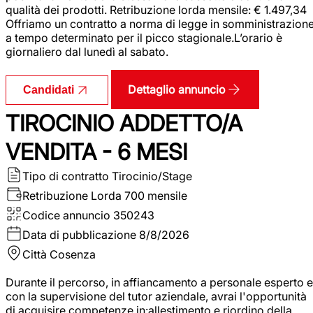
qualità dei prodotti. Retribuzione lorda mensile: € 1.497,34
Offriamo un contratto a norma di legge in somministrazion
a tempo determinato per il picco stagionale.L’orario è
giornaliero dal lunedì al sabato.
Dettaglio annuncio
Candidati
TIROCINIO ADDETTO/A
VENDITA - 6 MESI
Tipo di contratto
Tirocinio/Stage
Retribuzione Lorda
700 mensile
Codice annuncio
350243
Data di pubblicazione
8/8/2026
Città
Cosenza
Durante il percorso, in affiancamento a personale esperto e
con la supervisione del tutor aziendale, avrai l'opportunità
di acquisire competenze in:allestimento e riordino della