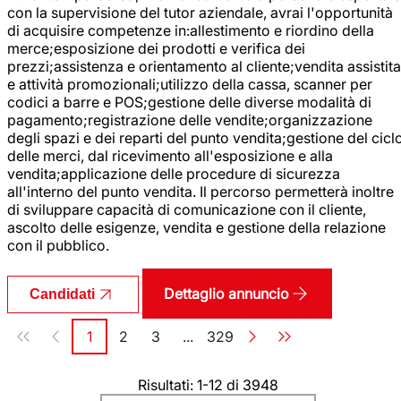
con la supervisione del tutor aziendale, avrai l'opportunità
di acquisire competenze in:allestimento e riordino della
merce;esposizione dei prodotti e verifica dei
prezzi;assistenza e orientamento al cliente;vendita assistita
e attività promozionali;utilizzo della cassa, scanner per
codici a barre e POS;gestione delle diverse modalità di
pagamento;registrazione delle vendite;organizzazione
degli spazi e dei reparti del punto vendita;gestione del cicl
delle merci, dal ricevimento all'esposizione e alla
vendita;applicazione delle procedure di sicurezza
all'interno del punto vendita. Il percorso permetterà inoltre
di sviluppare capacità di comunicazione con il cliente,
ascolto delle esigenze, vendita e gestione della relazione
con il pubblico.
Dettaglio annuncio
Candidati
Paginazione
1
2
3
...
329
Pagina
Pagina
Pagina
Pagina
Risultati: 1-12 di 3948