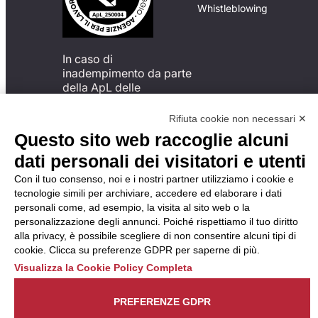
Whistleblowing
In caso di
inadempimento da parte
della ApL delle
disposizioni
del Codice di Condotta, è
Rifiuta cookie non necessari ✕
possibile presentare un
Questo sito web raccoglie alcuni
reclamo
dati personali dei visitatori e utenti
all’Organismo di
Monitoraggio utilizzando
Con il tuo consenso, noi e i nostri partner utilizziamo i cookie e
una delle modalità
tecnologie simili per archiviare, accedere ed elaborare i dati
descritte al seguente
personali come, ad esempio, la visita al sito web o la
indirizzo web
personalizzazione degli annunci. Poiché rispettiamo il tuo diritto
https://odm-
alla privacy, è possibile scegliere di non consentire alcuni tipi di
agenzielavoro.it/reclami/
.
cookie. Clicca su preferenze GDPR per saperne di più.
Visualizza la Cookie Policy Completa
PREFERENZE GDPR