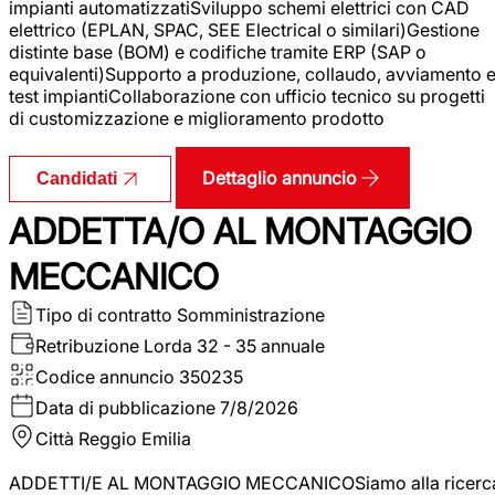
impianti automatizzatiSviluppo schemi elettrici con CAD
elettrico (EPLAN, SPAC, SEE Electrical o similari)Gestione
distinte base (BOM) e codifiche tramite ERP (SAP o
equivalenti)Supporto a produzione, collaudo, avviamento 
test impiantiCollaborazione con ufficio tecnico su progetti
di customizzazione e miglioramento prodotto
Dettaglio annuncio
Candidati
ADDETTA/O AL MONTAGGIO
MECCANICO
Tipo di contratto
Somministrazione
Retribuzione Lorda
32 - 35 annuale
Codice annuncio
350235
Data di pubblicazione
7/8/2026
Città
Reggio Emilia
ADDETTI/E AL MONTAGGIO MECCANICOSiamo alla ricerc