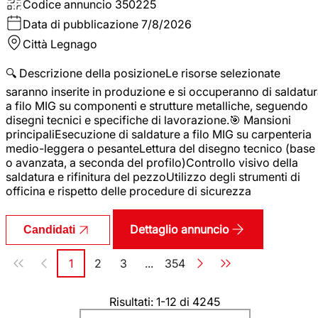
Codice annuncio
350225
Data di pubblicazione
7/8/2026
Città
Legnago
🔍 Descrizione della posizioneLe risorse selezionate
saranno inserite in produzione e si occuperanno di saldatu
a filo MIG su componenti e strutture metalliche, seguendo
disegni tecnici e specifiche di lavorazione.🎯 Mansioni
principaliEsecuzione di saldature a filo MIG su carpenteria
medio-leggera o pesanteLettura del disegno tecnico (base
o avanzata, a seconda del profilo)Controllo visivo della
saldatura e rifinitura del pezzoUtilizzo degli strumenti di
officina e rispetto delle procedure di sicurezza
Dettaglio annuncio
Candidati
Paginazione
1
2
3
...
354
Pagina
Pagina
Pagina
Pagina
Risultati: 1-12 di 4245