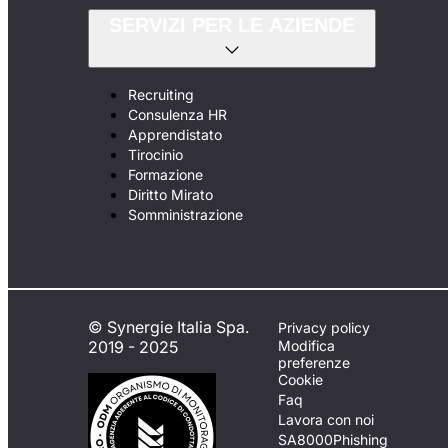
SERVIZI PER LE AZIENDE
Recruiting
Consulenza HR
Apprendistato
Tirocinio
Formazione
Diritto Mirato
Somministrazione
© Synergie Italia Spa.
Privacy policy
2019 - 2025
Modifica
preferenze
Cookie
Faq
Lavora con noi
SA8000
Phishing