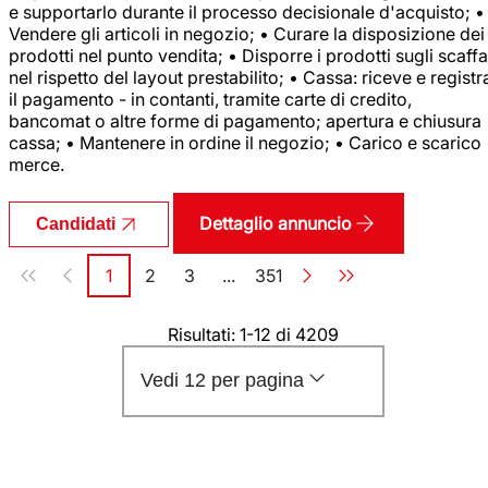
e supportarlo durante il processo decisionale d'acquisto; •
Vendere gli articoli in negozio; • Curare la disposizione dei
prodotti nel punto vendita; • Disporre i prodotti sugli scaffa
nel rispetto del layout prestabilito; • Cassa: riceve e registr
il pagamento - in contanti, tramite carte di credito,
bancomat o altre forme di pagamento; apertura e chiusura
cassa; • Mantenere in ordine il negozio; • Carico e scarico
merce.
Dettaglio annuncio
Candidati
Paginazione
1
2
3
...
351
Pagina
Pagina
Pagina
Pagina
Risultati: 1-12 di 4209
Vedi 12 per pagina