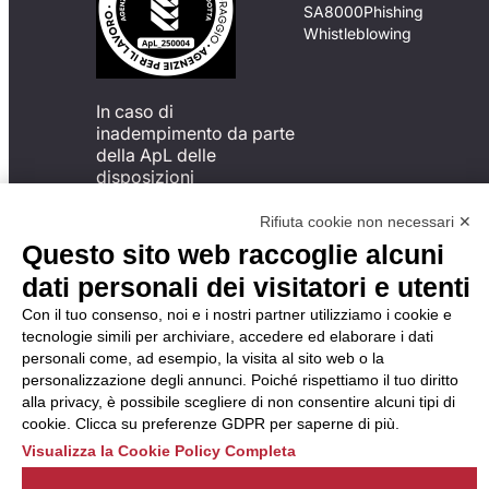
SA8000
Phishing
Whistleblowing
In caso di
inadempimento da parte
della ApL delle
disposizioni
del Codice di Condotta, è
possibile presentare un
Rifiuta cookie non necessari ✕
reclamo
Questo sito web raccoglie alcuni
all’Organismo di
dati personali dei visitatori e utenti
Monitoraggio utilizzando
una delle modalità
Con il tuo consenso, noi e i nostri partner utilizziamo i cookie e
descritte al seguente
tecnologie simili per archiviare, accedere ed elaborare i dati
indirizzo web
personali come, ad esempio, la visita al sito web o la
https://odm-
personalizzazione degli annunci. Poiché rispettiamo il tuo diritto
agenzielavoro.it/reclami/
.
alla privacy, è possibile scegliere di non consentire alcuni tipi di
cookie. Clicca su preferenze GDPR per saperne di più.
Visualizza la Cookie Policy Completa