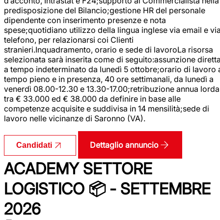
d’acconto, Intrastat e F24;supporto al Commercialista nella
predisposizione del Bilancio;gestione HR del personale
dipendente con inserimento presenze e nota
spese;quotidiano utilizzo della lingua inglese via email e vi
telefono, per relazionarsi coi Clienti
stranieri.Inquadramento, orario e sede di lavoroLa risorsa
selezionata sarà inserita come di seguito:assunzione dirett
a tempo indeterminato da lunedì 5 ottobre;orario di lavoro 
tempo pieno e in presenza, 40 ore settimanali, da lunedì a
venerdì 08.00-12.30 e 13.30-17.00;retribuzione annua lorda
tra € 33.000 ed € 38.000 da definire in base alle
competenze acquisite e suddivisa in 14 mensilità;sede di
lavoro nelle vicinanze di Saronno (VA).
Dettaglio annuncio
Candidati
ACADEMY SETTORE
LOGISTICO 📦 - SETTEMBRE
2026