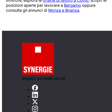
limitrofe, esplora le
offerte di lavoro a Como
, scopri le
posizioni aperte per lavorare a
Bergamo
oppure
consulta gli annunci di
Monza e Brianza
.
Seguici sui nostri social