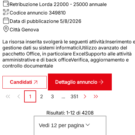
Retribuzione Lorda
22000 - 25000 annuale
Codice annuncio
349810
Data di pubblicazione
5/8/2026
Città
Genova
La risorsa inserita svolgerà le seguenti attività:Inserimento 
gestione dati su sistemi informaticiUtilizzo avanzato del
pacchetto Office, in particolare ExcelSupporto alle attività
amministrative e di back officeVerifica, aggiornamento e
controllo documentale
Dettaglio annuncio
Candidati
Paginazione
1
2
3
...
351
Pagina
Pagina
Pagina
Pagina
Risultati: 1-12 di 4208
Vedi 12 per pagina