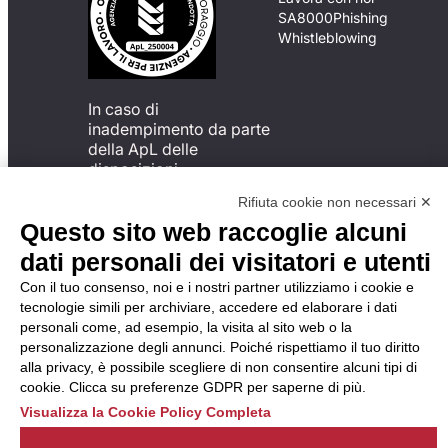
SA8000
Phishing
Whistleblowing
In caso di
inadempimento da parte
della ApL delle
disposizioni
del Codice di Condotta, è
Rifiuta cookie non necessari ✕
possibile presentare un
Questo sito web raccoglie alcuni
reclamo
all’Organismo di
dati personali dei visitatori e utenti
Monitoraggio utilizzando
Con il tuo consenso, noi e i nostri partner utilizziamo i cookie e
una delle modalità
tecnologie simili per archiviare, accedere ed elaborare i dati
descritte al seguente
personali come, ad esempio, la visita al sito web o la
indirizzo web
personalizzazione degli annunci. Poiché rispettiamo il tuo diritto
https://odm-
alla privacy, è possibile scegliere di non consentire alcuni tipi di
agenzielavoro.it/reclami/
.
cookie. Clicca su preferenze GDPR per saperne di più.
Visualizza la Cookie Policy Completa