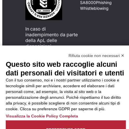
SA8000
Phishing
Whistleblowing
In caso di
inadempimento da parte
della ApL delle
disposizioni
del Codice di Condotta, è
Rifiuta cookie non necessari ✕
possibile presentare un
Questo sito web raccoglie alcuni
reclamo
all’Organismo di
dati personali dei visitatori e utenti
Monitoraggio utilizzando
Con il tuo consenso, noi e i nostri partner utilizziamo i cookie e
una delle modalità
tecnologie simili per archiviare, accedere ed elaborare i dati
descritte al seguente
personali come, ad esempio, la visita al sito web o la
indirizzo web
personalizzazione degli annunci. Poiché rispettiamo il tuo diritto
https://odm-
alla privacy, è possibile scegliere di non consentire alcuni tipi di
agenzielavoro.it/reclami/
.
cookie. Clicca su preferenze GDPR per saperne di più.
Visualizza la Cookie Policy Completa