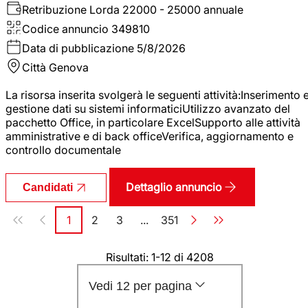
Retribuzione Lorda
22000 - 25000 annuale
Codice annuncio
349810
Data di pubblicazione
5/8/2026
Città
Genova
La risorsa inserita svolgerà le seguenti attività:Inserimento 
gestione dati su sistemi informaticiUtilizzo avanzato del
pacchetto Office, in particolare ExcelSupporto alle attività
amministrative e di back officeVerifica, aggiornamento e
controllo documentale
Dettaglio annuncio
Candidati
Paginazione
1
2
3
...
351
Pagina
Pagina
Pagina
Pagina
Risultati: 1-12 di 4208
Vedi 12 per pagina