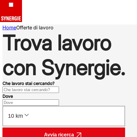
Home
Offerte di lavoro
Trova lavoro
con Synergie.
Che lavoro stai cercando?
Dove
10 km
Avvia ricerca