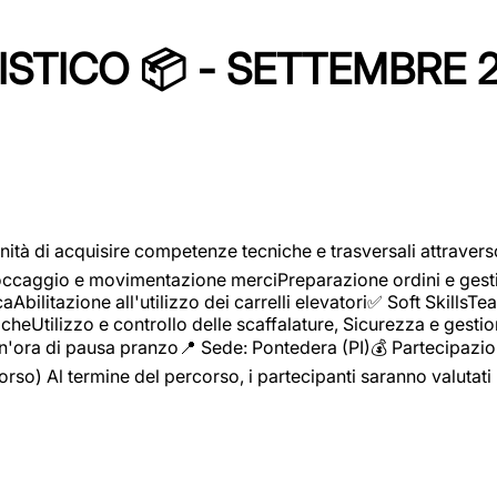
STICO 📦 - SETTEMBRE 
ità di acquisire competenze tecniche e trasversali attravers
toccaggio e movimentazione merciPreparazione ordini e gest
aAbilitazione all'utilizzo dei carrelli elevatori✅ Soft Skill
heUtilizzo e controllo delle scaffalature, Sicurezza e gestio
n'ora di pausa pranzo📍 Sede: Pontedera (PI)💰 Partecipazion
orso) Al termine del percorso, i partecipanti saranno valutati 