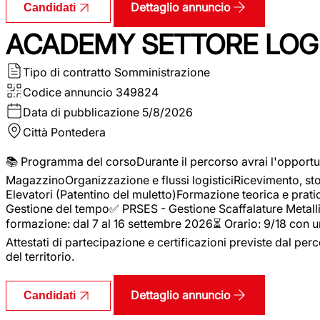
Dettaglio annuncio
Candidati
ACADEMY SETTORE LOGI
Tipo di contratto
Somministrazione
Codice annuncio
349824
Data di pubblicazione
5/8/2026
Città
Pontedera
📚 Programma del corsoDurante il percorso avrai l'opportun
MagazzinoOrganizzazione e flussi logisticiRicevimento, s
Elevatori (Patentino del muletto)Formazione teorica e pratic
Gestione del tempo✅ PRSES - Gestione Scaffalature Metallic
formazione: dal 7 al 16 settembre 2026⏳ Orario: 9/18 con u
Attestati di partecipazione e certificazioni previste dal perc
del territorio.
Dettaglio annuncio
Candidati