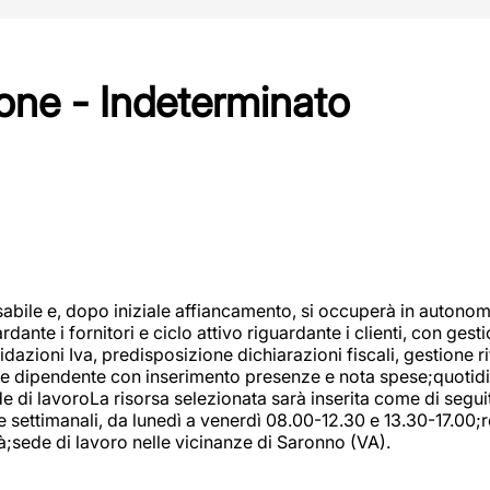
one - Indeterminato
abile e, dopo iniziale affiancamento, si occuperà in autonom
dante i fornitori e ciclo attivo riguardante i clienti, con ges
uidazioni Iva, predisposizione dichiarazioni fiscali, gestione
e dipendente con inserimento presenze e nota spese;quotidiano
ede di lavoroLa risorsa selezionata sarà inserita come di seg
e settimanali, da lunedì a venerdì 08.00-12.30 e 13.30-17.00;
à;sede di lavoro nelle vicinanze di Saronno (VA).