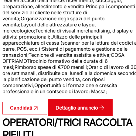
relative a:Ciclo della merce: ricevimento, stoccaggio,
preparazione, allestimento e vendita;Principali componenti
del servizio al cliente nelle strutture di
vendita;Organizzazione degli spazi del punto
vendita;Layout delle attrezzature e layout
merceologico;Tecniche di visual merchandising, display e
attività promozionali;Utilizzo delle principali
apparecchiature di cassa (scanner per la lettura dei codici 
barre, POS, ecc.);Sistemi di pagamento e gestione delle
transazioni;Tecniche di vendita assistita e attiva;COSA
OFFRIAMOTirocinio formativo della durata di 6
mesi;Rimborso spese di €700 mensili;Orario di lavoro di 3
ore settimanali, distribuite dal lunedì alla domenica second
la pianificazione del punto vendita, con riposi
compensativi;Opportunità di formazione e crescita
professionale in un contsede di lavoro: Massa;
Dettaglio annuncio
Candidati
OPERATORI/TRICI RACCOLTA
RIFIUTI