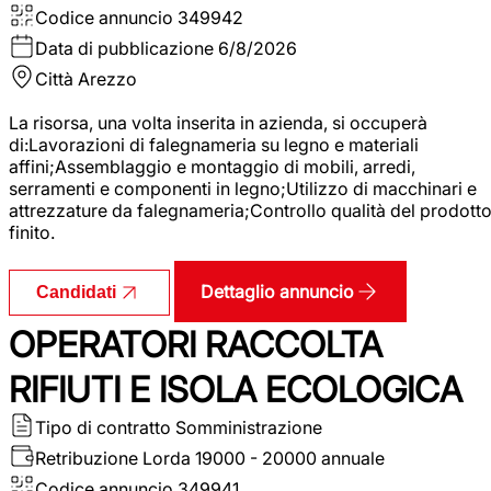
Codice annuncio
349942
Data di pubblicazione
6/8/2026
Città
Arezzo
La risorsa, una volta inserita in azienda, si occuperà
di:Lavorazioni di falegnameria su legno e materiali
affini;Assemblaggio e montaggio di mobili, arredi,
serramenti e componenti in legno;Utilizzo di macchinari e
attrezzature da falegnameria;Controllo qualità del prodott
finito.
Dettaglio annuncio
Candidati
OPERATORI RACCOLTA
RIFIUTI E ISOLA ECOLOGICA
Tipo di contratto
Somministrazione
Retribuzione Lorda
19000 - 20000 annuale
Codice annuncio
349941