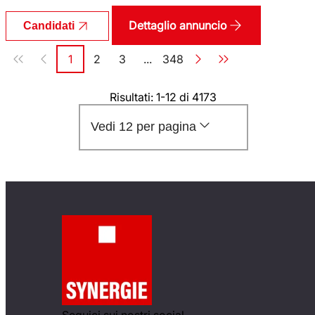
Dettaglio annuncio
Candidati
Paginazione
1
2
3
...
348
Pagina
Pagina
Pagina
Pagina
Risultati: 1-12 di 4173
Vedi 12 per pagina