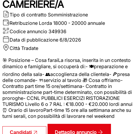
CAMERIERE/A
Tipo di contratto
Somministrazione
Retribuzione Lorda
18000 - 20000 annuale
Codice annuncio
349936
Data di pubblicazione
6/8/2026
Città
Tradate
🎯 Posizione – Cosa faraiLa risorsa, inserita in un contesto
dinamico e famigliare, si occuperà di:- 🍽️preparazione e
riordino della sala- 👥accoglienza della clientela- 🍕presa
delle comande- 🍴servizio al tavolo 🎁 Cosa offriamo-
Contratto part time 15 ore/settimana- Contratto in
somministrazione part-time determinato, con possibilità di
proroghe- CCNL PUBBLICI ESERCIZI RISTORAZIONE
TURISMO Livello 6 o 7 RAL : €18.000 - €20.000 lordi annui
⏰ Orario di lavoroPart-time 15 ore alla settimana anche su
turni serali, con possibilità di lavorare nel weekend
Dettaglio annuncio
Candidati