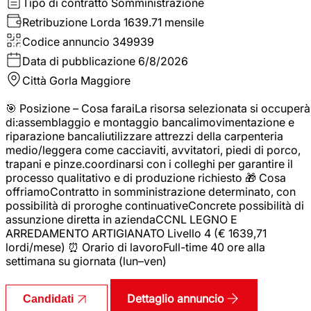
Tipo di contratto
Somministrazione
Retribuzione Lorda
1639.71 mensile
Codice annuncio
349939
Data di pubblicazione
6/8/2026
Città
Gorla Maggiore
🎯 Posizione – Cosa faraiLa risorsa selezionata si occuperà
di:assemblaggio e montaggio bancalimovimentazione e
riparazione bancaliutilizzare attrezzi della carpenteria
medio/leggera come cacciaviti, avvitatori, piedi di porco,
trapani e pinze.coordinarsi con i colleghi per garantire il
processo qualitativo e di produzione richiesto 🎁 Cosa
offriamoContratto in somministrazione determinato, con
possibilità di proroghe continuativeConcrete possibilità di
assunzione diretta in aziendaCCNL LEGNO E
ARREDAMENTO ARTIGIANATO Livello 4 (€ 1639,71
lordi/mese) ⏰ Orario di lavoroFull-time 40 ore alla
settimana su giornata (lun–ven)
Dettaglio annuncio
Candidati