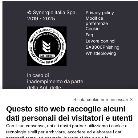
© Synergie Italia Spa.
Privacy policy
2019 - 2025
Modifica
preferenze
Cookie
Faq
Lavora con noi
SA8000
Phishing
Whistleblowing
In caso di
inadempimento da parte
della ApL delle
disposizioni
del Codice di Condotta, è
Rifiuta cookie non necessari ✕
possibile presentare un
Questo sito web raccoglie alcuni
reclamo
dati personali dei visitatori e utenti
all’Organismo di
Monitoraggio utilizzando
Con il tuo consenso, noi e i nostri partner utilizziamo i cookie e
una delle modalità
tecnologie simili per archiviare, accedere ed elaborare i dati
descritte al seguente