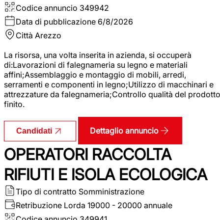
Codice annuncio
349942
Data di pubblicazione
6/8/2026
Città
Arezzo
La risorsa, una volta inserita in azienda, si occuperà
di:Lavorazioni di falegnameria su legno e materiali
affini;Assemblaggio e montaggio di mobili, arredi,
serramenti e componenti in legno;Utilizzo di macchinari e
attrezzature da falegnameria;Controllo qualità del prodott
finito.
Dettaglio annuncio
Candidati
OPERATORI RACCOLTA
RIFIUTI E ISOLA ECOLOGICA
Tipo di contratto
Somministrazione
Retribuzione Lorda
19000 - 20000 annuale
Codice annuncio
349941