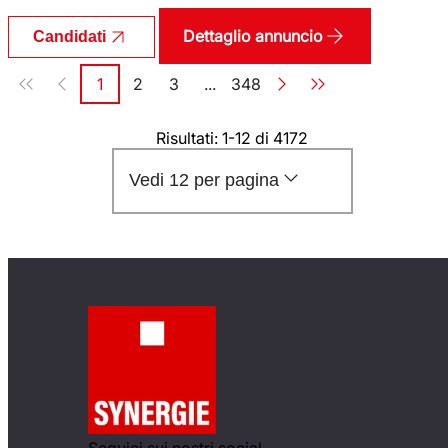
Dettaglio annuncio
Candidati
Paginazione
1
2
3
...
348
Pagina
Pagina
Pagina
Pagina
Risultati: 1-12 di 4172
Vedi 12 per pagina