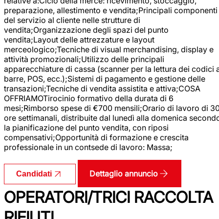
relative a:Ciclo della merce: ricevimento, stoccaggio,
preparazione, allestimento e vendita;Principali componenti
del servizio al cliente nelle strutture di
vendita;Organizzazione degli spazi del punto
vendita;Layout delle attrezzature e layout
merceologico;Tecniche di visual merchandising, display e
attività promozionali;Utilizzo delle principali
apparecchiature di cassa (scanner per la lettura dei codici 
barre, POS, ecc.);Sistemi di pagamento e gestione delle
transazioni;Tecniche di vendita assistita e attiva;COSA
OFFRIAMOTirocinio formativo della durata di 6
mesi;Rimborso spese di €700 mensili;Orario di lavoro di 3
ore settimanali, distribuite dal lunedì alla domenica second
la pianificazione del punto vendita, con riposi
compensativi;Opportunità di formazione e crescita
professionale in un contsede di lavoro: Massa;
Dettaglio annuncio
Candidati
OPERATORI/TRICI RACCOLTA
RIFIUTI