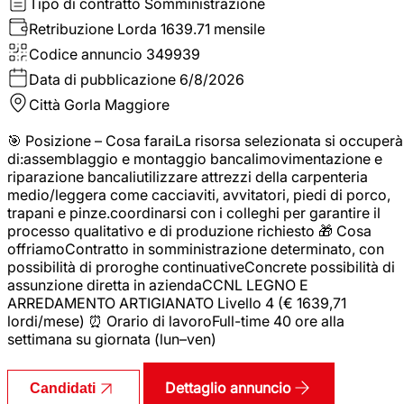
Tipo di contratto
Somministrazione
Retribuzione Lorda
1639.71 mensile
Codice annuncio
349939
Data di pubblicazione
6/8/2026
Città
Gorla Maggiore
🎯 Posizione – Cosa faraiLa risorsa selezionata si occuperà
di:assemblaggio e montaggio bancalimovimentazione e
riparazione bancaliutilizzare attrezzi della carpenteria
medio/leggera come cacciaviti, avvitatori, piedi di porco,
trapani e pinze.coordinarsi con i colleghi per garantire il
processo qualitativo e di produzione richiesto 🎁 Cosa
offriamoContratto in somministrazione determinato, con
possibilità di proroghe continuativeConcrete possibilità di
assunzione diretta in aziendaCCNL LEGNO E
ARREDAMENTO ARTIGIANATO Livello 4 (€ 1639,71
lordi/mese) ⏰ Orario di lavoroFull-time 40 ore alla
settimana su giornata (lun–ven)
Dettaglio annuncio
Candidati