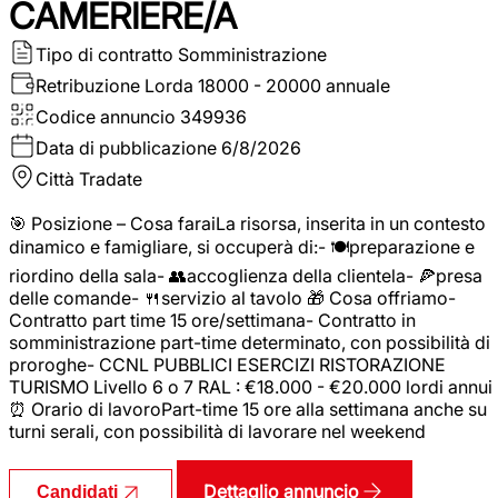
CAMERIERE/A
Tipo di contratto
Somministrazione
Retribuzione Lorda
18000 - 20000 annuale
Codice annuncio
349936
Data di pubblicazione
6/8/2026
Città
Tradate
🎯 Posizione – Cosa faraiLa risorsa, inserita in un contesto
dinamico e famigliare, si occuperà di:- 🍽️preparazione e
riordino della sala- 👥accoglienza della clientela- 🍕presa
delle comande- 🍴servizio al tavolo 🎁 Cosa offriamo-
Contratto part time 15 ore/settimana- Contratto in
somministrazione part-time determinato, con possibilità di
proroghe- CCNL PUBBLICI ESERCIZI RISTORAZIONE
TURISMO Livello 6 o 7 RAL : €18.000 - €20.000 lordi annui
⏰ Orario di lavoroPart-time 15 ore alla settimana anche su
turni serali, con possibilità di lavorare nel weekend
Dettaglio annuncio
Candidati