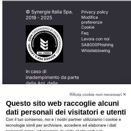
© Synergie Italia Spa.
Privacy policy
2019 - 2025
Modifica
preferenze
Cookie
Faq
Lavora con noi
SA8000
Phishing
Whistleblowing
In caso di
inadempimento da parte
della ApL delle
disposizioni
del Codice di Condotta, è
Rifiuta cookie non necessari ✕
possibile presentare un
Questo sito web raccoglie alcuni
reclamo
dati personali dei visitatori e utenti
all’Organismo di
Monitoraggio utilizzando
Con il tuo consenso, noi e i nostri partner utilizziamo i cookie e
una delle modalità
tecnologie simili per archiviare, accedere ed elaborare i dati
descritte al seguente