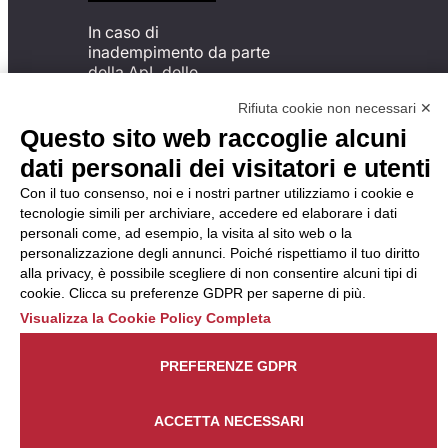
In caso di
inadempimento da parte
della ApL delle
disposizioni
Rifiuta cookie non necessari ✕
del Codice di Condotta, è
possibile presentare un
Questo sito web raccoglie alcuni
reclamo
dati personali dei visitatori e utenti
all’Organismo di
Monitoraggio utilizzando
Con il tuo consenso, noi e i nostri partner utilizziamo i cookie e
una delle modalità
tecnologie simili per archiviare, accedere ed elaborare i dati
descritte al seguente
personali come, ad esempio, la visita al sito web o la
indirizzo web
personalizzazione degli annunci. Poiché rispettiamo il tuo diritto
https://odm-
alla privacy, è possibile scegliere di non consentire alcuni tipi di
agenzielavoro.it/reclami/
.
cookie. Clicca su preferenze GDPR per saperne di più.
Visualizza la Cookie Policy Completa
PREFERENZE GDPR
ACCETTA NECESSARI