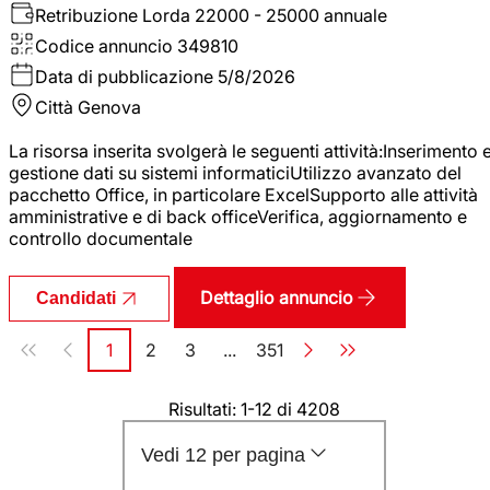
Retribuzione Lorda
22000 - 25000 annuale
Codice annuncio
349810
Data di pubblicazione
5/8/2026
Città
Genova
La risorsa inserita svolgerà le seguenti attività:Inserimento 
gestione dati su sistemi informaticiUtilizzo avanzato del
pacchetto Office, in particolare ExcelSupporto alle attività
amministrative e di back officeVerifica, aggiornamento e
controllo documentale
Dettaglio annuncio
Candidati
Paginazione
1
2
3
...
351
Pagina
Pagina
Pagina
Pagina
Risultati: 1-12 di 4208
Vedi 12 per pagina