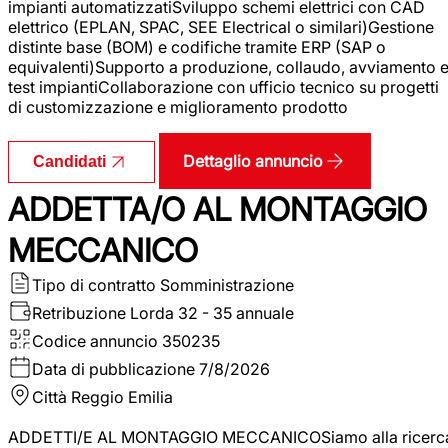
impianti automatizzatiSviluppo schemi elettrici con CAD
elettrico (EPLAN, SPAC, SEE Electrical o similari)Gestione
distinte base (BOM) e codifiche tramite ERP (SAP o
equivalenti)Supporto a produzione, collaudo, avviamento 
test impiantiCollaborazione con ufficio tecnico su progetti
di customizzazione e miglioramento prodotto
Dettaglio annuncio
Candidati
ADDETTA/O AL MONTAGGIO
MECCANICO
Tipo di contratto
Somministrazione
Retribuzione Lorda
32 - 35 annuale
Codice annuncio
350235
Data di pubblicazione
7/8/2026
Città
Reggio Emilia
ADDETTI/E AL MONTAGGIO MECCANICOSiamo alla ricerc