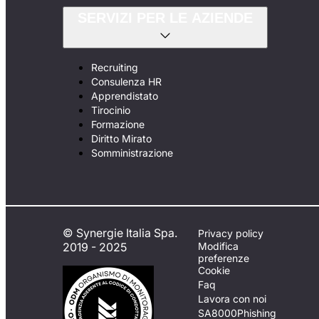
SERVIZI PER LE AZIENDE
Recruiting
Consulenza HR
Apprendistato
Tirocinio
Formazione
Diritto Mirato
Somministrazione
© Synergie Italia Spa.
Privacy policy
2019 - 2025
Modifica
preferenze
Cookie
Faq
Lavora con noi
SA8000
Phishing