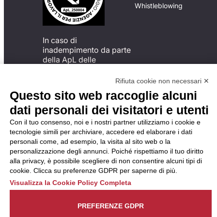
Whistleblowing
In caso di
inadempimento da parte
della ApL delle
disposizioni
del Codice di Condotta, è
Rifiuta cookie non necessari ✕
possibile presentare un
Questo sito web raccoglie alcuni
reclamo
dati personali dei visitatori e utenti
all’Organismo di
Monitoraggio utilizzando
Con il tuo consenso, noi e i nostri partner utilizziamo i cookie e
una delle modalità
tecnologie simili per archiviare, accedere ed elaborare i dati
descritte al seguente
personali come, ad esempio, la visita al sito web o la
indirizzo web
personalizzazione degli annunci. Poiché rispettiamo il tuo diritto
https://odm-
alla privacy, è possibile scegliere di non consentire alcuni tipi di
agenzielavoro.it/reclami/
.
cookie. Clicca su preferenze GDPR per saperne di più.
Visualizza la Cookie Policy Completa
PREFERENZE GDPR