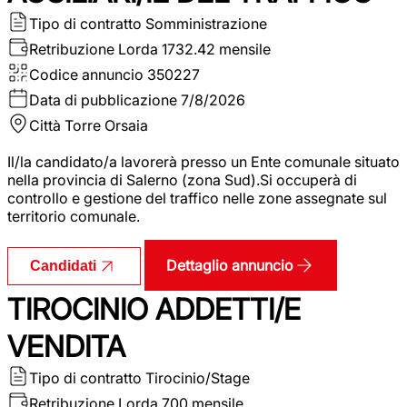
Tipo di contratto
Somministrazione
Retribuzione Lorda
1732.42 mensile
Codice annuncio
350227
Data di pubblicazione
7/8/2026
Città
Torre Orsaia
Il/la candidato/a lavorerà presso un Ente comunale situato
nella provincia di Salerno (zona Sud).Si occuperà di
controllo e gestione del traffico nelle zone assegnate sul
territorio comunale.
Dettaglio annuncio
Candidati
TIROCINIO ADDETTI/E
VENDITA
Tipo di contratto
Tirocinio/Stage
Retribuzione Lorda
700 mensile