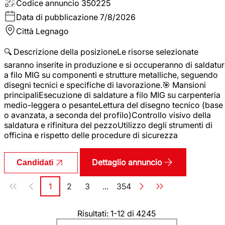
Codice annuncio
350225
Data di pubblicazione
7/8/2026
Città
Legnago
🔍 Descrizione della posizioneLe risorse selezionate
saranno inserite in produzione e si occuperanno di saldatu
a filo MIG su componenti e strutture metalliche, seguendo
disegni tecnici e specifiche di lavorazione.🎯 Mansioni
principaliEsecuzione di saldature a filo MIG su carpenteria
medio-leggera o pesanteLettura del disegno tecnico (base
o avanzata, a seconda del profilo)Controllo visivo della
saldatura e rifinitura del pezzoUtilizzo degli strumenti di
officina e rispetto delle procedure di sicurezza
Dettaglio annuncio
Candidati
Paginazione
1
2
3
...
354
Pagina
Pagina
Pagina
Pagina
Risultati: 1-12 di 4245