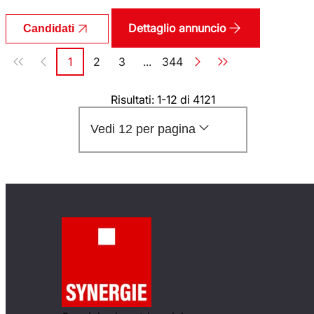
Dettaglio annuncio
Candidati
Paginazione
1
2
3
...
344
Pagina
Pagina
Pagina
Pagina
Risultati: 1-12 di 4121
Vedi 12 per pagina