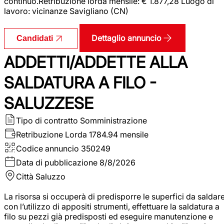
continuo.Retribuzione lorda mensile: € 1.877,28 Luogo di
lavoro: vicinanze Savigliano (CN)
Dettaglio annuncio
Candidati
ADDETTI/ADDETTE ALLA
SALDATURA A FILO -
SALUZZESE
Tipo di contratto
Somministrazione
Retribuzione Lorda
1784.94 mensile
Codice annuncio
350249
Data di pubblicazione
8/8/2026
Città
Saluzzo
La risorsa si occuperà di predisporre le superfici da saldar
con l’utilizzo di appositi strumenti, effettuare la saldatura a
filo su pezzi già predisposti ed eseguire manutenzione e