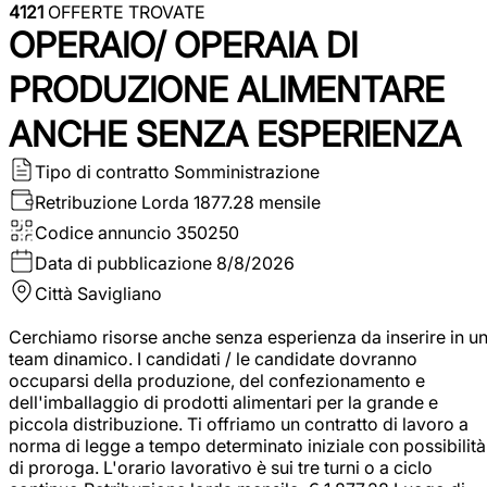
4121
OFFERTE TROVATE
OPERAIO/ OPERAIA DI
PRODUZIONE ALIMENTARE
ANCHE SENZA ESPERIENZA
Tipo di contratto
Somministrazione
Retribuzione Lorda
1877.28 mensile
Codice annuncio
350250
Data di pubblicazione
8/8/2026
Città
Savigliano
Cerchiamo risorse anche senza esperienza da inserire in u
team dinamico. I candidati / le candidate dovranno
occuparsi della produzione, del confezionamento e
dell'imballaggio di prodotti alimentari per la grande e
piccola distribuzione. Ti offriamo un contratto di lavoro a
norma di legge a tempo determinato iniziale con possibilità
di proroga. L'orario lavorativo è sui tre turni o a ciclo