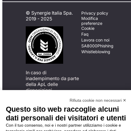
© Synergie Italia Spa.
Privacy policy
2019 - 2025
Modifica
preferenze
Cookie
Faq
Lavora con noi
SA8000
Phishing
Whistleblowing
In caso di
inadempimento da parte
della ApL delle
disposizioni
del Codice di Condotta, è
Rifiuta cookie non necessari ✕
possibile presentare un
reclamo
Questo sito web raccoglie alcuni
all’Organismo di
dati personali dei visitatori e utenti
Monitoraggio utilizzando
una delle modalità
Con il tuo consenso, noi e i nostri partner utilizziamo i cookie e