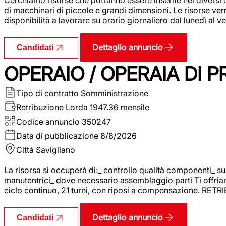
di macchinari di piccole e grandi dimensioni. Le risorse ve
disponibilità a lavorare su orario giornaliero dal lunedì al
Dettaglio annuncio
Candidati
OPERAIO / OPERAIA DI 
Tipo di contratto
Somministrazione
Retribuzione Lorda
1947.36 mensile
Codice annuncio
350247
Data di pubblicazione
8/8/2026
Città
Savigliano
La risorsa si occuperà di:_ controllo qualità componenti_ s
manutentrici_ dove necessario assemblaggio parti Ti offriam
ciclo continuo, 21 turni, con riposi a compensazione. RET
Dettaglio annuncio
Candidati