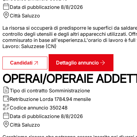
Data di pubblicazione
8/8/2026
Città
Saluzzo
La risorsa si occuperà di predisporre le superfici da saldare
controllo degli utensili e degli altri apparecchi utilizzati.
commisurato in base all'esperienza.L'orario di lavoro è full
Lavoro: Saluzzese (CN)
Dettaglio annuncio
Candidati
OPERAI/OPERAIE ADDETT
Tipo di contratto
Somministrazione
Retribuzione Lorda
1784.94 mensile
Codice annuncio
350248
Data di pubblicazione
8/8/2026
Città
Saluzzo
Cerchiamo risorse che potranno essere inserite nei diversi 