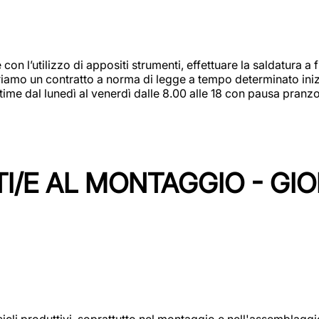
 con l’utilizzo di appositi strumenti, effettuare la saldatura 
 Offriamo un contratto a norma di legge a tempo determinato in
 time dal lunedì al venerdì dalle 8.00 alle 18 con pausa pran
I/E AL MONTAGGIO - GI
cicli produttivi, soprattutto nel montaggio e nell'assemblag