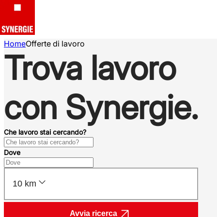
Home
Offerte di lavoro
Trova lavoro
con Synergie.
Che lavoro stai cercando?
Dove
10 km
Avvia ricerca