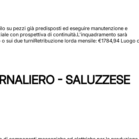
a filo su pezzi già predisposti ed eseguire manutenzione e
iziale con prospettiva di continuità.L'inquadramento sarà
zo o sui due turniRetribuzione lorda mensile: €1784,94 Luogo d
ORNALIERO - SALUZZESE
gio di componenti meccaniche ed elettriche per la produzione