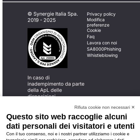
© Synergie Italia Spa.
Privacy policy
2019 - 2025
Modifica
preferenze
Cookie
Faq
Lavora con noi
SA8000
Phishing
Whistleblowing
In caso di
inadempimento da parte
della ApL delle
disposizioni
del Codice di Condotta, è
Rifiuta cookie non necessari ✕
possibile presentare un
reclamo
Questo sito web raccoglie alcuni
all’Organismo di
dati personali dei visitatori e utenti
Monitoraggio utilizzando
una delle modalità
Con il tuo consenso, noi e i nostri partner utilizziamo i cookie e