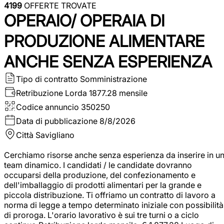
4199
OFFERTE TROVATE
OPERAIO/ OPERAIA DI
PRODUZIONE ALIMENTARE
ANCHE SENZA ESPERIENZA
Tipo di contratto
Somministrazione
Retribuzione Lorda
1877.28 mensile
Codice annuncio
350250
Data di pubblicazione
8/8/2026
Città
Savigliano
Cerchiamo risorse anche senza esperienza da inserire in u
team dinamico. I candidati / le candidate dovranno
occuparsi della produzione, del confezionamento e
dell'imballaggio di prodotti alimentari per la grande e
piccola distribuzione. Ti offriamo un contratto di lavoro a
norma di legge a tempo determinato iniziale con possibilità
di proroga. L'orario lavorativo è sui tre turni o a ciclo