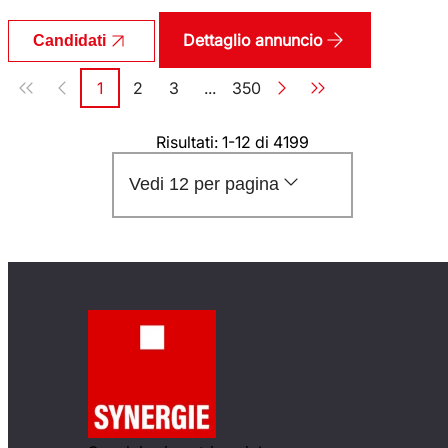
Dettaglio annuncio
Candidati
Paginazione
1
2
3
...
350
Pagina
Pagina
Pagina
Pagina
Risultati: 1-12 di 4199
Vedi 12 per pagina