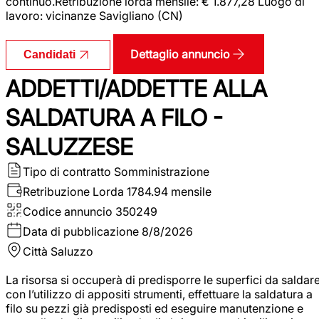
continuo.Retribuzione lorda mensile: € 1.877,28 Luogo di
lavoro: vicinanze Savigliano (CN)
Dettaglio annuncio
Candidati
ADDETTI/ADDETTE ALLA
SALDATURA A FILO -
SALUZZESE
Tipo di contratto
Somministrazione
Retribuzione Lorda
1784.94 mensile
Codice annuncio
350249
Data di pubblicazione
8/8/2026
Città
Saluzzo
La risorsa si occuperà di predisporre le superfici da saldar
con l’utilizzo di appositi strumenti, effettuare la saldatura a
filo su pezzi già predisposti ed eseguire manutenzione e