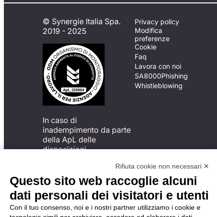
© Synergie Italia Spa.
Privacy policy
2019 - 2025
Modifica
preferenze
Cookie
Faq
Lavora con noi
SA8000
Phishing
Whistleblowing
In caso di
inadempimento da parte
della ApL delle
disposizioni
del Codice di Condotta, è
Rifiuta cookie non necessari ✕
possibile presentare un
reclamo
Questo sito web raccoglie alcuni
all’Organismo di
dati personali dei visitatori e utenti
Monitoraggio utilizzando
una delle modalità
Con il tuo consenso, noi e i nostri partner utilizziamo i cookie e