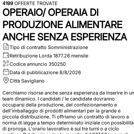
4199
OFFERTE TROVATE
OPERAIO/ OPERAIA DI
PRODUZIONE ALIMENTARE
ANCHE SENZA ESPERIENZA
Tipo di contratto
Somministrazione
Retribuzione Lorda
1877.28 mensile
Codice annuncio
350250
Data di pubblicazione
8/8/2026
Città
Savigliano
Cerchiamo risorse anche senza esperienza da inserire in u
team dinamico. I candidati / le candidate dovranno
occuparsi della produzione, del confezionamento e
dell'imballaggio di prodotti alimentari per la grande e
piccola distribuzione. Ti offriamo un contratto di lavoro a
norma di legge a tempo determinato iniziale con possibilità
di proroga. L'orario lavorativo è sui tre turni o a ciclo