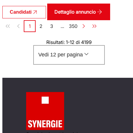
Dettaglio annuncio
Candidati
Paginazione
1
2
3
...
350
Pagina
Pagina
Pagina
Pagina
Risultati: 1-12 di 4199
Vedi 12 per pagina