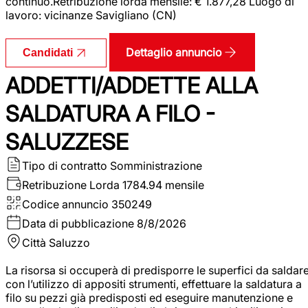
continuo.Retribuzione lorda mensile: € 1.877,28 Luogo di
lavoro: vicinanze Savigliano (CN)
Dettaglio annuncio
Candidati
ADDETTI/ADDETTE ALLA
SALDATURA A FILO -
SALUZZESE
Tipo di contratto
Somministrazione
Retribuzione Lorda
1784.94 mensile
Codice annuncio
350249
Data di pubblicazione
8/8/2026
Città
Saluzzo
La risorsa si occuperà di predisporre le superfici da saldar
con l’utilizzo di appositi strumenti, effettuare la saldatura a
filo su pezzi già predisposti ed eseguire manutenzione e