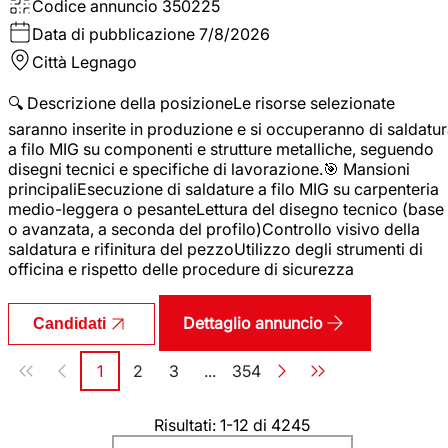
Codice annuncio
350225
Data di pubblicazione
7/8/2026
Città
Legnago
🔍 Descrizione della posizioneLe risorse selezionate
saranno inserite in produzione e si occuperanno di saldatu
a filo MIG su componenti e strutture metalliche, seguendo
disegni tecnici e specifiche di lavorazione.🎯 Mansioni
principaliEsecuzione di saldature a filo MIG su carpenteria
medio-leggera o pesanteLettura del disegno tecnico (base
o avanzata, a seconda del profilo)Controllo visivo della
saldatura e rifinitura del pezzoUtilizzo degli strumenti di
officina e rispetto delle procedure di sicurezza
Dettaglio annuncio
Candidati
Paginazione
1
2
3
...
354
Pagina
Pagina
Pagina
Pagina
Risultati: 1-12 di 4245