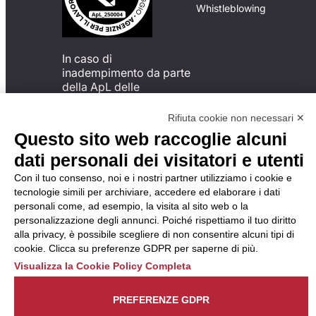
Whistleblowing
In caso di
inadempimento da parte
della ApL delle
disposizioni
del Codice di Condotta, è
Rifiuta cookie non necessari ✕
possibile presentare un
Questo sito web raccoglie alcuni
reclamo
dati personali dei visitatori e utenti
all’Organismo di
Monitoraggio utilizzando
Con il tuo consenso, noi e i nostri partner utilizziamo i cookie e
una delle modalità
tecnologie simili per archiviare, accedere ed elaborare i dati
descritte al seguente
personali come, ad esempio, la visita al sito web o la
indirizzo web
personalizzazione degli annunci. Poiché rispettiamo il tuo diritto
https://odm-
alla privacy, è possibile scegliere di non consentire alcuni tipi di
agenzielavoro.it/reclami/
.
cookie. Clicca su preferenze GDPR per saperne di più.
Visualizza la Cookie Policy Completa
PREFERENZE GDPR