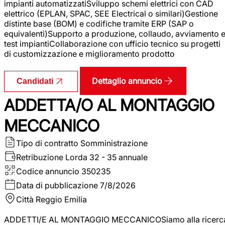
impianti automatizzatiSviluppo schemi elettrici con CAD
elettrico (EPLAN, SPAC, SEE Electrical o similari)Gestione
distinte base (BOM) e codifiche tramite ERP (SAP o
equivalenti)Supporto a produzione, collaudo, avviamento 
test impiantiCollaborazione con ufficio tecnico su progetti
di customizzazione e miglioramento prodotto
Dettaglio annuncio
Candidati
ADDETTA/O AL MONTAGGIO
MECCANICO
Tipo di contratto
Somministrazione
Retribuzione Lorda
32 - 35 annuale
Codice annuncio
350235
Data di pubblicazione
7/8/2026
Città
Reggio Emilia
ADDETTI/E AL MONTAGGIO MECCANICOSiamo alla ricerc