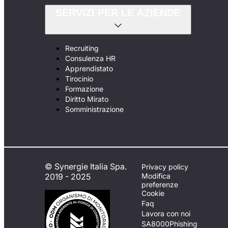
SERVIZI PER LE AZIENDE
Recruiting
Consulenza HR
Apprendistato
Tirocinio
Formazione
Diritto Mirato
Somministrazione
© Synergie Italia Spa.
Privacy policy
2019 - 2025
Modifica
preferenze
Cookie
Faq
Lavora con noi
SA8000
Phishing